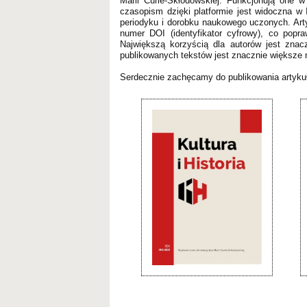
Marii Curie-Skłodowskiej. Funkcjonują one
czasopism dzięki platformie jest widoczna w 
periodyku i dorobku naukowego uczonych. Ar
numer DOI (identyfikator cyfrowy), co popr
Największą korzyścią dla autorów jest zna
publikowanych tekstów jest znacznie większe n
Serdecznie zachęcamy do publikowania arty