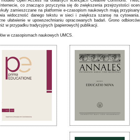
 w modelu Open Access na otwartych licencjach Creative Commons. Treść
Internecie, co znacząco przyczynia się do zwiększenia przejrzystości ocen
tykuły zamieszczane na platformie e-czasopism naukowych mają przypisany
awia widoczność danego tekstu w sieci i zwiększa szansę na cytowania.
czne ułatwienie w upowszechnianiu opracowanych badań. Grono odbiorców
iż w przypadku tradycyjnych (papierowych) publikacji.
kułów w czasopismach naukowych UMCS.