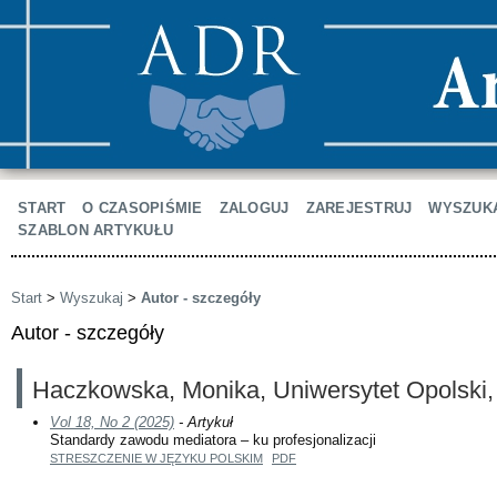
START
O CZASOPIŚMIE
ZALOGUJ
ZAREJESTRUJ
WYSZUK
SZABLON ARTYKUŁU
Start
>
Wyszukaj
>
Autor - szczegóły
Autor - szczegóły
Haczkowska, Monika, Uniwersytet Opolski,
Vol 18, No 2 (2025)
- Artykuł
Standardy zawodu mediatora – ku profesjonalizacji
STRESZCZENIE W JĘZYKU POLSKIM
PDF