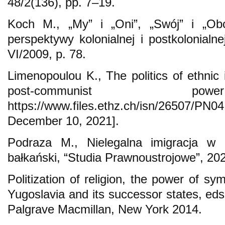
48/2(136), pp. 7–19.
Koch M., „My” i „Oni”, „Swój” i „O
perspektywy kolonialnej i postkolonialn
VI/2009, p. 78.
Limenopoulou K., The politics of ethnic 
post-communist p
https://www.files.ethz.ch/isn/2650
December 10, 2021].
Podraza M., Nielegalna imigracja w U
bałkański, “Studia Prawnoustrojowe”, 20
Politization of religion, the power of s
Yugoslavia and its successor states, eds
Palgrave Macmillan, New York 2014.