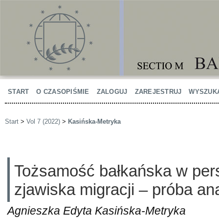
START
O CZASOPIŚMIE
ZALOGUJ
ZAREJESTRUJ
WYSZUK
Start
>
Vol 7 (2022)
>
Kasińska-Metryka
Tożsamość bałkańska w per
zjawiska migracji – próba ana
Agnieszka Edyta Kasińska-Metryka