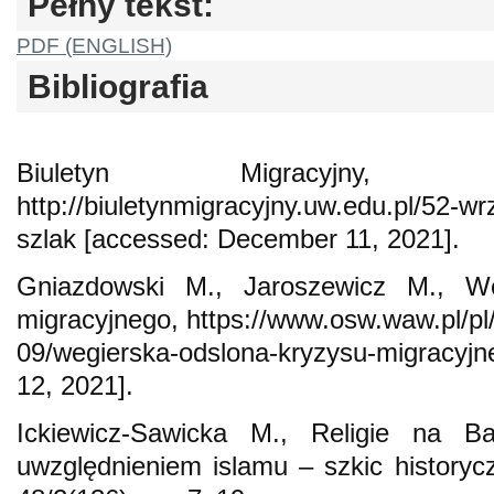
Pełny tekst:
PDF (ENGLISH)
Bibliografia
Biuletyn Migracyjny, B
http://biuletynmigracyjny.uw.edu.pl/52-w
szlak [accessed: December 11, 2021].
Gniazdowski M., Jaroszewicz M., Wę
migracyjnego, https://www.osw.waw.pl/pl/
09/wegierska-odslona-kryzysu-migracy
12, 2021].
Ickiewicz-Sawicka M., Religie na B
uwzględnieniem islamu – szkic historyc