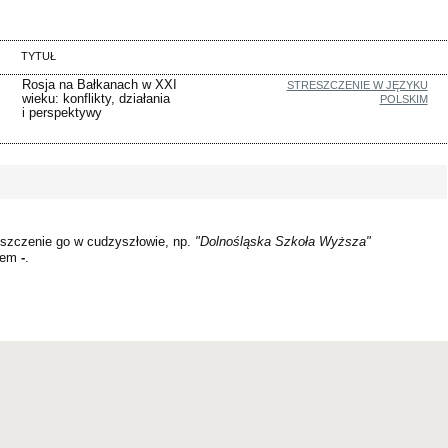
TYTUŁ
Rosja na Bałkanach w XXI
STRESZCZENIE W JĘZYKU
wieku: konflikty, działania
POLSKIM
i perspektywy
szczenie go w cudzyszłowie, np.
"Dolnośląska Szkoła Wyższa"
kiem
-
.