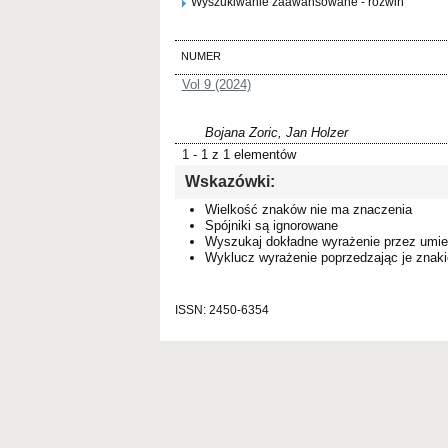
Wyszukiwanie zaawansowane - rozwiń
NUMER
Vol 9 (2024)
Bojana Zoric, Jan Holzer
1 - 1 z 1 elementów
Wskazówki:
Wielkość znaków nie ma znaczenia
Spójniki są ignorowane
Wyszukaj dokładne wyrażenie przez umie
Wyklucz wyrażenie poprzedzając je zna
ISSN: 2450-6354