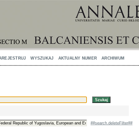
AREJESTRUJ
WYSZUKAJ
AKTUALNY NUMER
ARCHIWUM
##search.deleteFilter##