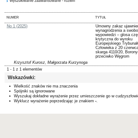
Wyszukiwanie zaawansowane - rozwiń
NUMER
TYTUŁ
No 1 (2025)
Umowny zakaz ujawnie
wynagrodzenia a swob
wypowiedzi – glosa cz
krytyczna do wyroku
Europejskiego Trybunał
Człowieka z 20 czerwca
skarga 4110/20, Borony
przeciwko Węgrom
Krzysztof Kurosz, Małgorzata Kurzynoga
1 - 1 z 1 elementów
Wskazówki:
Wielkość znaków nie ma znaczenia
Spójniki są ignorowane
Wyszukaj dokładne wyrażenie przez umieszczenie go w cudzyszłowi
Wyklucz wyrażenie poprzedzając je znakiem
-
.