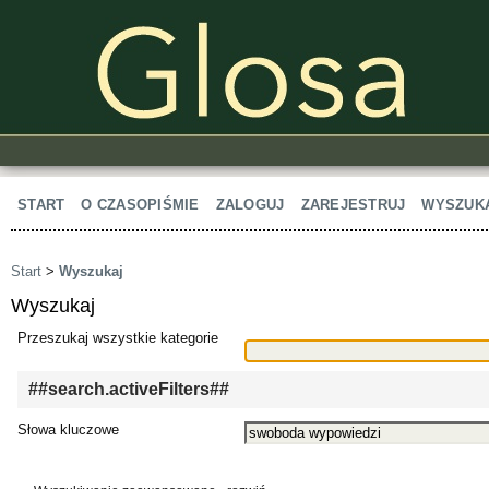
START
O CZASOPIŚMIE
ZALOGUJ
ZAREJESTRUJ
WYSZUK
Start
>
Wyszukaj
Wyszukaj
Przeszukaj wszystkie kategorie
##search.activeFilters##
Słowa kluczowe