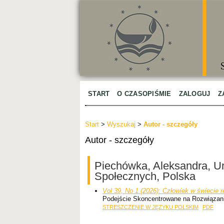
START
O CZASOPIŚMIE
ZALOGUJ
Z
Start
>
Wyszukaj
>
Autor - szczegóły
Autor - szczegóły
Piechówka, Aleksandra, U
Społecznych, Polska
Vol 39, No 1 (2026): Człowiek w świecie 
Podejście Skoncentrowane na Rozwiązani
STRESZCZENIE W JĘZYKU POLSKIM
PDF