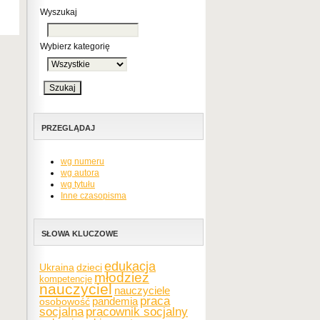
Wyszukaj
Wybierz kategorię
PRZEGLĄDAJ
wg numeru
wg autora
wg tytułu
Inne czasopisma
SŁOWA KLUCZOWE
edukacja
Ukraina
dzieci
młodzież
kompetencje
nauczyciel
nauczyciele
praca
pandemia
osobowość
socjalna
pracownik socjalny