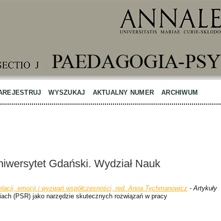
AREJESTRUJ
WYSZUKAJ
AKTUALNY NUMER
ARCHIWUM
niwersytet Gdański. Wydział Nauk
relacji, emocji i wyzwań współczesności, red. Anna Tychmanowicz
- Artykuły
ach (PSR) jako narzędzie skutecznych rozwiązań w pracy