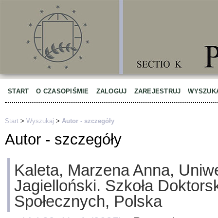
START
O CZASOPIŚMIE
ZALOGUJ
ZAREJESTRUJ
WYSZUK
Start
>
Wyszukaj
>
Autor - szczegóły
Autor - szczegóły
Kaleta, Marzena Anna, Uniwe
Jagielloński. Szkoła Doktor
Społecznych, Polska