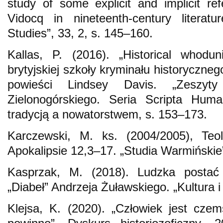
study of some explicit and implicit re
Vidocq in nineteenth-century literat
Studies”, 33, 2, s. 145–160.
Kallas, P. (2016). „Historical whodun
brytyjskiej szkoły kryminału historyczne
powieści Lindsey Davis. „Zeszyt
Zielonogórskiego. Seria Scripta Huma
tradycją a nowatorstwem, s. 153–173.
Karczewski, M. ks. (2004/2005), Teo
Apokalipsie 12,3–17. „Studia Warmińskie
Kasprzak, M. (2018). Ludzka postać 
„Diabeł” Andrzeja Żuławskiego. „Kultura i 
Klejsa, K. (2020). „Człowiek jest cze