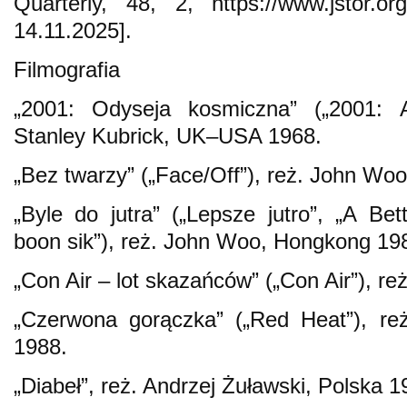
Quarterly, 48, 2, https://www.jstor.or
14.11.2025].
Filmografia
„2001: Odyseja kosmiczna” („2001: 
Stanley Kubrick, UK–USA 1968.
„Bez twarzy” („Face/Off”), reż. John Wo
„Byle do jutra” („Lepsze jutro”, „A Be
boon sik”), reż. John Woo, Hongkong 19
„Con Air – lot skazańców” („Con Air”), 
„Czerwona gorączka” („Red Heat”), re
1988.
„Diabeł”, reż. Andrzej Żuławski, Polska 1