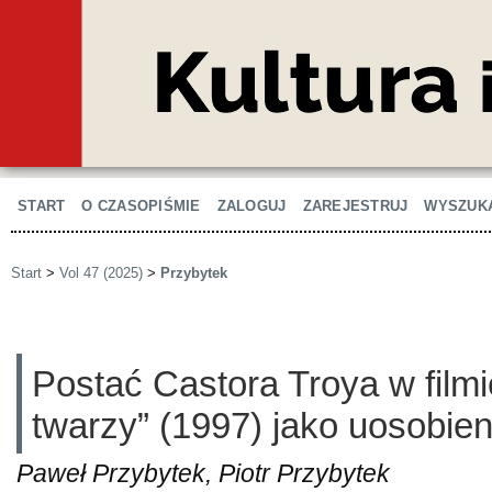
START
O CZASOPIŚMIE
ZALOGUJ
ZAREJESTRUJ
WYSZUK
Start
>
Vol 47 (2025)
>
Przybytek
Postać Castora Troya w fil
twarzy” (1997) jako uosobieni
Paweł Przybytek, Piotr Przybytek