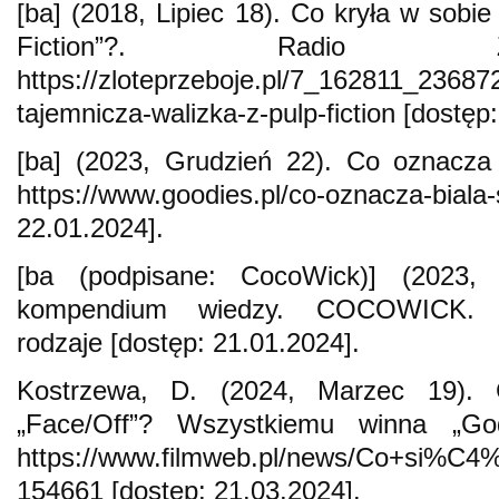
[ba] (2018, Lipiec 18). Co kryła w sobie
Fiction”?. Radio Zł
https://zloteprzeboje.pl/7_162811_23687
tajemnicza-walizka-z-pulp-fiction [dostęp
[ba] (2023, Grudzień 22). Co oznacza 
https://www.goodies.pl/co-oznacza
22.01.2024].
[ba (podpisane: CocoWick)] (2023,
kompendium wiedzy. COCOWICK. http
rodzaje [dostęp: 21.01.2024].
Kostrzewa, D. (2024, Marzec 19).
„Face/Off”? Wszystkiemu winna „God
https://www.filmweb.pl/news/Co+si
154661 [dostęp: 21.03.2024].