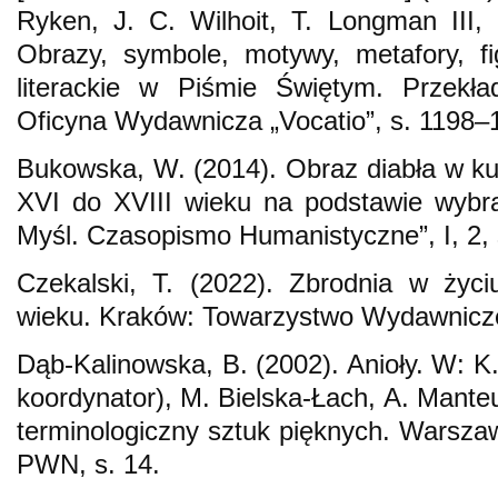
Ryken, J. C. Wilhoit, T. Longman III, S
Obrazy, symbole, motywy, metafory, fig
literackie w Piśmie Świętym. Przekł
Oficyna Wydawnicza „Vocatio”, s. 1198–
Bukowska, W. (2014). Obraz diabła w kul
XVI do XVIII wieku na podstawie wybr
Myśl. Czasopismo Humanistyczne”, I, 2, 
Czekalski, T. (2022). Zbrodnia w życ
wieku. Kraków: Towarzystwo Wydawnicze „
Dąb-Kalinowska, B. (2002). Anioły. W: K.
koordynator), M. Bielska-Łach, A. Manteu
terminologiczny sztuk pięknych. Wars
PWN, s. 14.