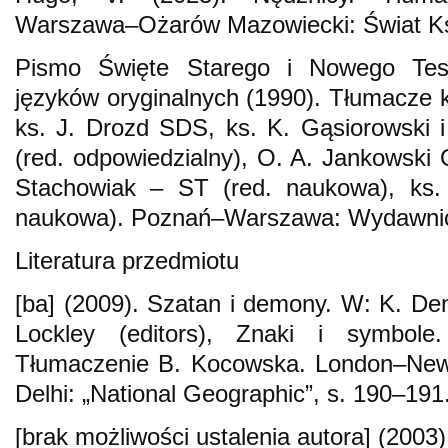
Warszawa–Ożarów Mazowiecki: Świat Ks
Pismo Święte Starego i Nowego Tes
języków oryginalnych (1990). Tłumacze 
ks. J. Drozd SDS, ks. K. Gąsiorowski i
(red. odpowiedzialny), O. A. Jankowski 
Stachowiak – ST (red. naukowa), ks
naukowa). Poznań–Warszawa: Wydawnict
Literatura przedmiotu
[ba] (2009). Szatan i demony. W: K. De
Lockley (editors), Znaki i symbole.
Tłumaczenie B. Kocowska. London–Ne
Delhi: „National Geographic”, s. 190–191
[brak możliwości ustalenia autora] (2003