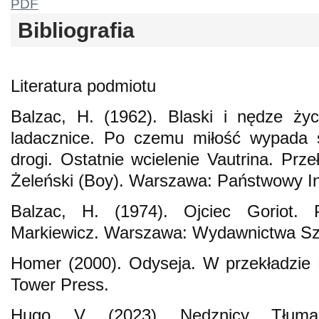
PDF
Bibliografia
Literatura podmiotu
Balzac, H. (1962). Blaski i nędze życ
ladacznice. Po czemu miłość wypada 
drogi. Ostatnie wcielenie Vautrina. Prze
Żeleński (Boy). Warszawa: Państwowy I
Balzac, H. (1974). Ojciec Goriot. 
Markiewicz. Warszawa: Wydawnictwa Szk
Homer (2000). Odyseja. W przekładzie 
Tower Press.
Hugo, V. (2023). Nędznicy. Tłum