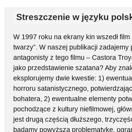
Streszczenie w języku pols
W 1997 roku na ekrany kin wszedł film
twarzy”. W naszej publikacji zadajemy 
antagonisty z tego filmu – Castora Tro
jako przedstawienie szatana? Aby znal
eksplorujemy dwie kwestie: 1) ewentu
horroru satanistycznego, potwierdzają
bohatera, 2) ewentualne elementy potw
pochodzące z kultury niefilmowej, główni
jest drugą częścią dłuższego, trzyczęś
badamy powyższą problematykę, ograni