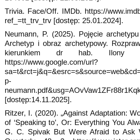
Trivia. Face/Off. IMDb. https://www.imdb.
ref_=tt_trv_trv [dostęp: 25.01.2024].
Neumann, P. (2025). Pojęcie archetypu
Archetyp i obraz archetypowy. Rozpra
kierunkiem dr hab. Ilony B
https://www.google.com/url?
sa=t&rct=j&q=&esrc=s&source=web&
p-
neumann.pdf&usg=AOvVaw1ZFr88r1Kqk
[dostęp:14.11.2025].
Ritzer, I. (2020). „Against Adaptation: W
of ‘Speaking to’, Or: Everything You A
G. C. Spivak But Were Afraid to Ask Wal