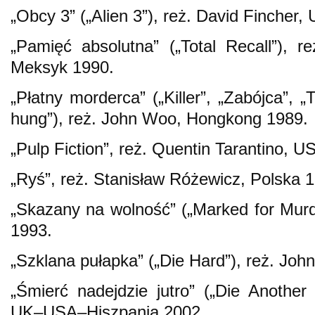
„Obcy 3” („Alien 3”), reż. David Fincher,
„Pamięć absolutna” („Total Recall”), 
Meksyk 1990.
„Płatny morderca” („Killer”, „Zabójca”, „
hung”), reż. John Woo, Hongkong 1989.
„Pulp Fiction”, reż. Quentin Tarantino, U
„Ryś”, reż. Stanisław Różewicz, Polska 
„Skazany na wolność” („Marked for Murd
1993.
„Szklana pułapka” („Die Hard”), reż. Jo
„Śmierć nadejdzie jutro” („Die Another
UK–USA–Hiszpania 2002.