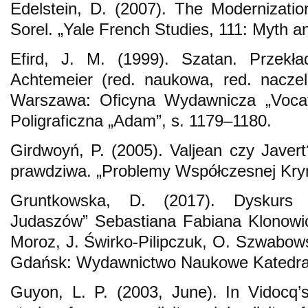
Edelstein, D. (2007). The Modernizati
Sorel. „Yale French Studies, 111: Myth a
Efird, J. M. (1999). Szatan. Przek
Achtemeier (red. naukowa, red. naczeln
Warszawa: Oficyna Wydawnicza „Vocat
Poligraficzna „Adam”, s. 1179–1180.
Girdwoyń, P. (2005). Valjean czy Javert
prawdziwa. „Problemy Współczesnej Krymin
Gruntkowska, D. (2017). Dyskurs
Judaszów” Sebastiana Fabiana Klonowi
Moroz, J. Świrko-Pilipczuk, O. Szwabows
Gdańsk: Wydawnictwo Naukowe Katedra,
Guyon, L. P. (2003, June). In Vidocq’