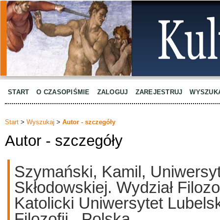
START
O CZASOPIŚMIE
ZALOGUJ
ZAREJESTRUJ
WYSZUK
Start
>
Wyszukaj
>
Autor - szczegóły
Autor - szczegóły
Szymański, Kamil, Uniwersyt
Skłodowskiej. Wydział Filozofi
Katolicki Uniwersytet Lubels
Filozofii., Polska