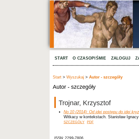
START
O CZASOPIŚMIE
ZALOGUJ
Z
Start
>
Wyszukaj
>
Autor - szczegóły
Autor - szczegóły
Trojnar, Krzysztof
No 10 (2014): Od idei postępu do idei kry
Witkacy w kontekstach. Stanisław Ignacy
SZCZEGÓŁY
PDF
ISSN: 2299-7806