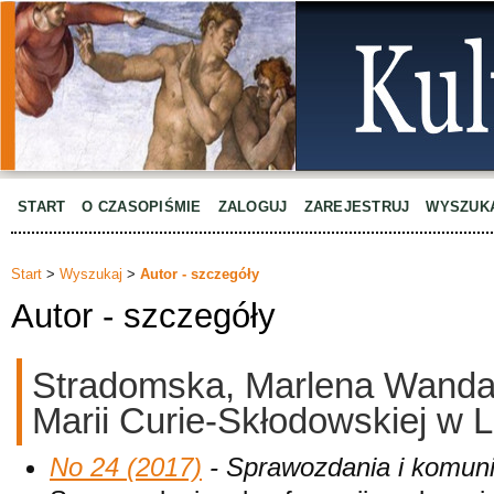
START
O CZASOPIŚMIE
ZALOGUJ
ZAREJESTRUJ
WYSZUK
Start
>
Wyszukaj
>
Autor - szczegóły
Autor - szczegóły
Stradomska, Marlena Wanda,
Marii Curie-Skłodowskiej w L
No 24 (2017)
- Sprawozdania i komuni