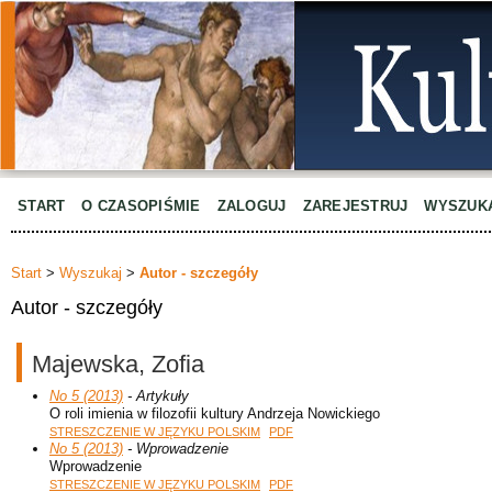
START
O CZASOPIŚMIE
ZALOGUJ
ZAREJESTRUJ
WYSZUK
Start
>
Wyszukaj
>
Autor - szczegóły
Autor - szczegóły
Majewska, Zofia
No 5 (2013)
- Artykuły
O roli imienia w filozofii kultury Andrzeja Nowickiego
STRESZCZENIE W JĘZYKU POLSKIM
PDF
No 5 (2013)
- Wprowadzenie
Wprowadzenie
STRESZCZENIE W JĘZYKU POLSKIM
PDF