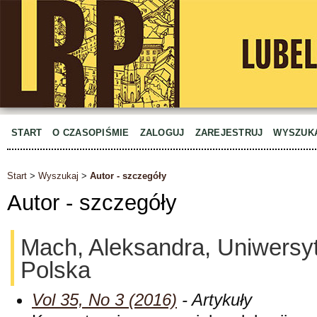
START
O CZASOPIŚMIE
ZALOGUJ
ZAREJESTRUJ
WYSZUK
Start
>
Wyszukaj
>
Autor - szczegóły
Autor - szczegóły
Mach, Aleksandra, Uniwersy
Polska
Vol 35, No 3 (2016)
- Artykuły