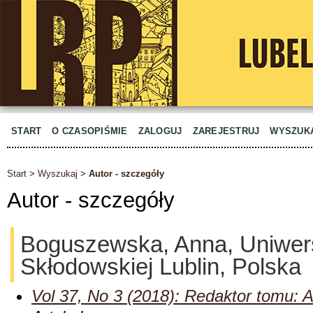
START
O CZASOPIŚMIE
ZALOGUJ
ZAREJESTRUJ
WYSZUK
Start
>
Wyszukaj
>
Autor - szczegóły
Autor - szczegóły
Boguszewska, Anna, Uniwersy
Skłodowskiej Lublin, Polska
Vol 37, No 3 (2018): Redaktor tomu: