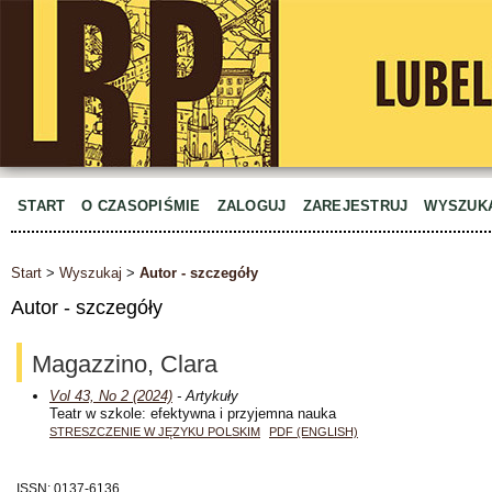
START
O CZASOPIŚMIE
ZALOGUJ
ZAREJESTRUJ
WYSZUK
Start
>
Wyszukaj
>
Autor - szczegóły
Autor - szczegóły
Magazzino, Clara
Vol 43, No 2 (2024)
- Artykuły
Teatr w szkole: efektywna i przyjemna nauka
STRESZCZENIE W JĘZYKU POLSKIM
PDF (ENGLISH)
ISSN: 0137-6136