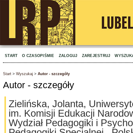
START
O CZASOPIŚMIE
ZALOGUJ
ZAREJESTRUJ
WYSZUK
Start
>
Wyszukaj
>
Autor - szczegóły
Autor - szczegóły
Zielińska, Jolanta, Uniwersy
im. Komisji Edukacji Narodo
Wydział Pedagogiki i Psycholo
Pedagogiki Specjalnej., Pols