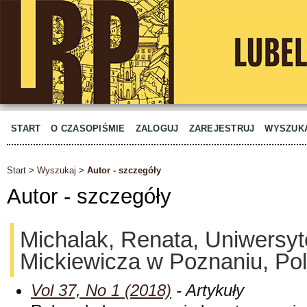
START
O CZASOPIŚMIE
ZALOGUJ
ZAREJESTRUJ
WYSZUK
Start
>
Wyszukaj
>
Autor - szczegóły
Autor - szczegóły
Michalak, Renata, Uniwersyt
Mickiewicza w Poznaniu, Po
Vol 37, No 1 (2018)
- Artykuły