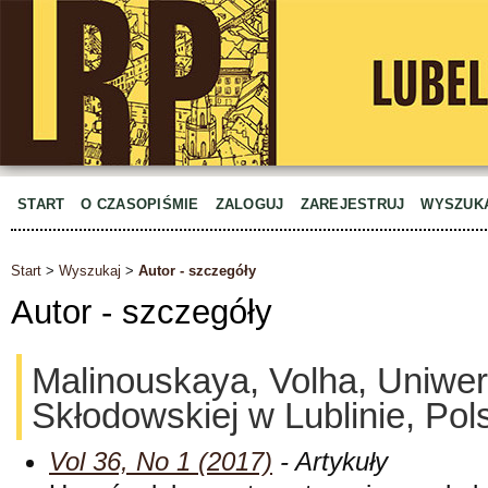
START
O CZASOPIŚMIE
ZALOGUJ
ZAREJESTRUJ
WYSZUK
Start
>
Wyszukaj
>
Autor - szczegóły
Autor - szczegóły
Malinouskaya, Volha, Uniwers
Skłodowskiej w Lublinie, Pol
Vol 36, No 1 (2017)
- Artykuły