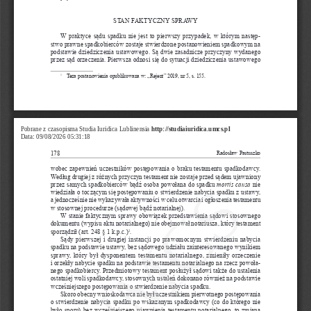
STAN FAKTYCZNY SPRAWY
W
praktyce sądu spadku nie jest to pierwszy przypadek, w
którym następ
-
stwo prawne spadkobierców zostaje stwierdzone postanowieniem spadkowym na 
podstawie dziedziczenia ustawowego. Są dwie zasadnicze przyczyny wydanego 
przez sąd orzeczenia. Pierwsza odnosi się do sytuacji dziedziczenia ustawowego 
Teza postanowienia opublikowana w: „Rejent” 2019, nr
5, s.
155.
1
Pobrane z czasopisma Studia Iuridica Lublinensia 
http://studiaiuridica.umcs.pl
Data: 09/08/2026 05:31:18
178
Radosław Pastuszko
wobec zapewnień uczestników postępowania o
braku testamentu spadkodawcy. 
UMCS
Według drugiej z
różnych przyczyn testament nie zostaje przed sądem ujawniony 
mortis causa
przez samych spadkobierców bądź osoba powołana do spadku 
 nie 
wiedziała o
toczącym się postępowaniu o
stwierdzenie nabycia spadku z
ustawy, 
a
jednocześnie nie wykazywała aktywności w
celu otwarcia i
ogłoszenia testamentu 
w
stosownej procedurze (sądowej bądź notarialnej).
W
stanie faktycznym sprawy obowiązek przedstawienia sądowi stosownego 
dokumentu (wypisu aktu notarialnego) nie obejmował notariusza, który testament 
sporządził (art.
248 §
1 k.p.c.)
.
2
Sądy pierwszej i
drugiej instancji po prawomocnym stwierdzeniu nabycia 
spadku na podstawie ustawy, bez sądowego udziału zainteresowanego wynikiem 
sprawy, który był dysponentem testamentu notarialnego, zmieniły orzeczenie 
i
orzekły nabycie spadku na podstawie testamentu notarialnego na rzecz powoła
-
nego spadkobiercy. Przedmiotowy testament posłużył sądowi także do ustalenia 
ostatniej woli spadkodawcy, stosownych ustaleń dokonano również na podstawie 
wcześniejszego postępowania o
stwierdzenie nabycia spadku.
Skoro obecny wnioskodawca nie był uczestnikiem pierwotnego postępowania 
o
stwierdzenie nabycia spadku po wskazanym spadkodawcy (co do którego nie 
było sporu) bez wcześniejszego ujawnienia testamentu notarialnego, to zmiana 