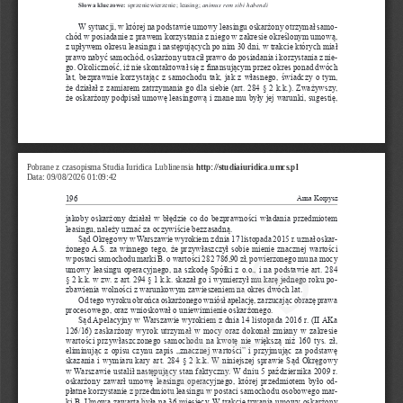
Słowa kluczowe:
animus rem sibi habendi
 sprzeniewierzenie; leasing; 
W
sytuacji, w
której na podstawie umowy leasingu oskarżony otrzymał samo
-
chód w
posiadanie z
prawem korzystania z
niego w
zakresie określonym umową, 
z
upływem okresu leasingu i
następujących po nim 30 dni, w
trakcie których miał 
prawo nabyć samochód, oskarżony utracił prawo do posiadania i
korzystania z
nie
-
go. Okoliczność, iż nie skontaktował się z
finansującym przez okres ponad dwóch 
lat, bezprawnie korzystając z
samochodu tak, jak z
własnego, świadczy o
tym, 
że działał z
zamiarem zatrzymania go dla siebie (art. 284 §
2
k.k.). Zważywszy, 
że oskarżony podpisał umowę leasingową i
znane mu były jej warunki, sugestię, 
Pobrane z czasopisma Studia Iuridica Lublinensia 
http://studiaiuridica.umcs.pl
Data: 09/08/2026 01:09:42
196
Anna Korpysz
jakoby oskarżony działał w
błędzie co do bezprawności władania przedmiotem 
UMCS
leasingu, należy uznać za oczywiście bezzasadną.
Sąd Okręgowy w
Warszawie wyrokiem z
dnia 17 listopada 2015
r. uznał oskar
-
żonego A.S. za winnego tego, że przywłaszczył sobie mienie znacznej wartości 
w
postaci samochodu marki B.
o
wartości 282 786,90 zł, powierzonego mu na mocy 
umowy leasingu operacyjnego, na szkodę Spółki z
o.o., i
na podstawie art.
284 
§
2
k.k. w
zw. z
art. 294 §
1
k.k. skazał go i
wymierzył mu karę jednego roku po
-
zbawienia wolności z
warunkowym zawieszeniem na okres dwóch lat.
Od tego wyroku obrońca oskarżonego wniósł apelację, zarzucając obrazę prawa 
procesowego, oraz wnioskował o
uniewinnienie oskarżonego.
Sąd Apelacyjny w
Warszawie wyrokiem z
dnia 14 listopada 2016
r. (II AKa 
126/16) zaskarżony wyrok utrzymał w
mocy oraz dokonał zmiany w
zakresie 
wartości przywłaszczonego samochodu na kwotę nie większą niż 160 tys. zł, 
eliminując z
opisu czynu zapis „znacznej wartości” i
przyjmując za podstawę 
skazania i
wymiaru kary art. 284 §
2
k.k. W
niniejszej sprawie Sąd Okręgowy 
w
Warszawie ustalił następujący stan faktyczny. W
dniu 5 października 2009
r. 
oskarżony zawarł umowę leasingu operacyjnego, której przedmiotem było od
-
płatne korzystanie z
przedmiotu leasingu w
postaci samochodu osobowego mar
-
ki
B.
Umowa zawarta była na 36 miesięcy. W
trakcie trwania umowy oskarżony 