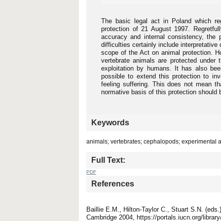
The basic legal act in Poland which re
protection of 21 August 1997. Regretful
accuracy and internal consistency, the pr
difficulties certainly include interpretativ
scope of the Act on animal protection. Ho
vertebrate animals are protected under t
exploitation by humans. It has also been
possible to extend this protection to i
feeling suffering. This does not mean th
normative basis of this protection should 
Keywords
animals; vertebrates; cephalopods; experimental an
Full Text:
PDF
References
Baillie E.M., Hilton-Taylor C., Stuart S.N. (e
Cambridge 2004, https://portals.iucn.org/librar