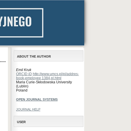
ABOUT THE AUTHOR
Emil Kruk
ORCID iD
http://www.umcs.pl/pl/addres-
book-employee,1384,pl.html
Maria Curie-Skłodowska University
(Lublin)
Poland
OPEN JOURNAL SYSTEMS
JOURNAL HELP
USER