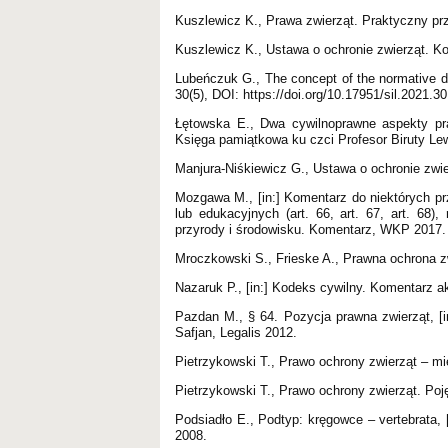
Kuszlewicz K., Prawa zwierząt. Praktyczny p
Kuszlewicz K., Ustawa o ochronie zwierząt. 
Lubeńczuk G., The concept of the normative dere
30(5), DOI: https://doi.org/10.17951/sil.2021.3
Łętowska E., Dwa cywilnoprawne aspekty praw 
Księga pamiątkowa ku czci Profesor Biruty Lew
Manjura-Niśkiewicz G., Ustawa o ochronie zw
Mozgawa M., [in:] Komentarz do niektórych p
lub edukacyjnych (art. 66, art. 67, art. 6
przyrody i środowisku. Komentarz, WKP 2017.
Mroczkowski S., Frieske A., Prawna ochrona 
Nazaruk P., [in:] Kodeks cywilny. Komentarz ak
Pazdan M., § 64. Pozycja prawna zwierząt, [
Safjan, Legalis 2012.
Pietrzykowski T., Prawo ochrony zwierząt – mię
Pietrzykowski T., Prawo ochrony zwierząt. Po
Podsiadło E., Podtyp: kręgowce – vertebrata, 
2008.