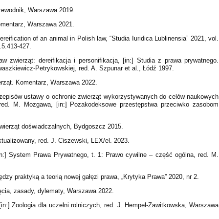
rzewodnik, Warszawa 2019.
Komentarz, Warszawa 2021.
ification of an animal in Polish law, “Studia Iuridica Lublinensia” 2021, vol.
0.5.413-427.
zwierząt: dereifikacja i personifikacja, [in:] Studia z prawa prywatnego.
aszkiewicz-Petrykowskiej, red. A. Szpunar et al., Łódź 1997.
ierząt. Komentarz, Warszawa 2022.
rzepisów ustawy o ochronie zwierząt wykorzystywanych do celów naukowych
8), red. M. Mozgawa, [in:] Pozakodeksowe przestępstwa przeciwko zasobom
zwierząt doświadczalnych, Bydgoszcz 2015.
tualizowany, red. J. Ciszewski, LEX/el. 2023.
in:] System Prawa Prywatnego, t. 1: Prawo cywilne – część ogólna, red. M.
dzy praktyką a teorią nowej gałęzi prawa, „Krytyka Prawa” 2020, nr 2.
jęcia, zasady, dylematy, Warszawa 2022.
[in:] Zoologia dla uczelni rolniczych, red. J. Hempel-Zawitkowska, Warszawa