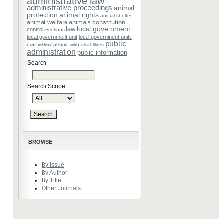
administrative law
administrative proceedings
animal
protection
animal rights
animal shelter
animal welfare
animals
constitution
local government
law
control
elections
local government unit
local government units
public
martial law
people with disabilities
administration
public information
Search
Search Scope
BROWSE
By Issue
By Author
By Title
Other Journals