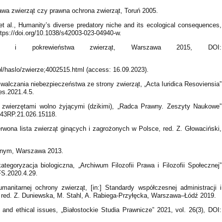
rawa zwierząt czy prawna ochrona zwierząt, Toruń 2005.
t al., Humanity’s diverse predatory niche and its ecological consequences,
tps://doi.org/10.1038/s42003-023-04940-w.
ść i pokrewieństwa zwierząt, Warszawa 2015, DOI:
l/haslo/zwierze;4002515.html (access: 16.09.2023).
walczania niebezpieczeństwa ze strony zwierząt, „Acta Iuridica Resoviensia”
res.2021.4.5.
 zwierzętami wolno żyjącymi (dzikimi), „Radca Prawny. Zeszyty Naukowe”
1943RP.21.026.15118.
erwona lista zwierząt ginących i zagrożonych w Polsce, red. Z. Głowaciński,
ilnym, Warszawa 2013.
tegoryzacja biologiczna, „Archiwum Filozofii Prawa i Filozofii Społecznej”
FS.2020.4.29.
manitarnej ochrony zwierząt, [in:] Standardy współczesnej administracji i
 red. Z. Duniewska, M. Stahl, A. Rabiega-Przyłęcka, Warszawa–Łódź 2019.
l and ethical issues, „Białostockie Studia Prawnicze” 2021, vol. 26(3), DOI: