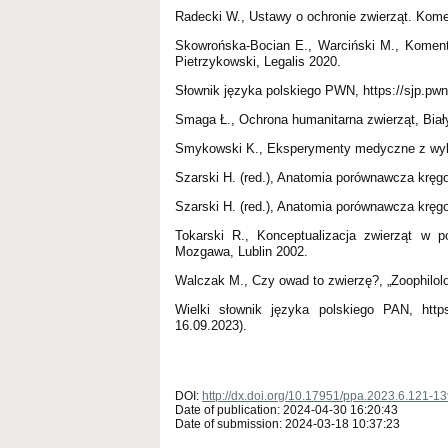
Radecki W., Ustawy o ochronie zwierząt. Kom
Skowrońska-Bocian E., Warciński M., Komentar
Pietrzykowski, Legalis 2020.
Słownik języka polskiego PWN, https://sjp.pwn
Smaga Ł., Ochrona humanitarna zwierząt, Biał
Smykowski K., Eksperymenty medyczne z wykor
Szarski H. (red.), Anatomia porównawcza krę
Szarski H. (red.), Anatomia porównawcza krę
Tokarski R., Konceptualizacja zwierząt w p
Mozgawa, Lublin 2002.
Walczak M., Czy owad to zwierzę?, „Zoophilolog
Wielki słownik języka polskiego PAN, https
16.09.2023).
DOI:
http://dx.doi.org/10.17951/ppa.2023.6.121-1
Date of publication: 2024-04-30 16:20:43
Date of submission: 2024-03-18 10:37:23