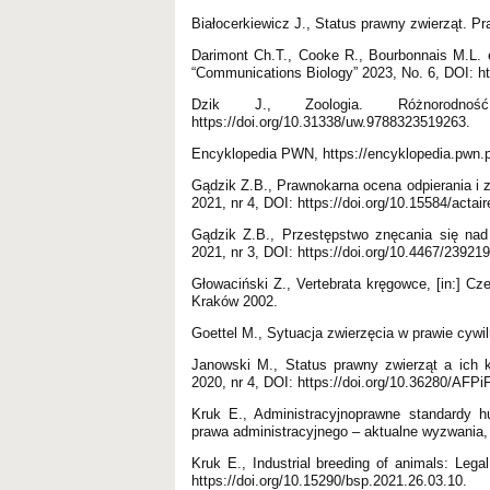
Białocerkiewicz J., Status prawny zwierząt. P
Darimont Ch.T., Cooke R., Bourbonnais M.L. e
“Communications Biology” 2023, No. 6, DOI: ht
Dzik J., Zoologia. Różnorodno
https://doi.org/10.31338/uw.9788323519263.
Encyklopedia PWN, https://encyklopedia.pwn.p
Gądzik Z.B., Prawnokarna ocena odpierania i z
2021, nr 4, DOI: https://doi.org/10.15584/actai
Gądzik Z.B., Przestępstwo znęcania się nad
2021, nr 3, DOI: https://doi.org/10.4467/2392
Głowaciński Z., Vertebrata kręgowce, [in:] Cz
Kraków 2002.
Goettel M., Sytuacja zwierzęcia w prawie cyw
Janowski M., Status prawny zwierząt a ich ka
2020, nr 4, DOI: https://doi.org/10.36280/AFPi
Kruk E., Administracyjnoprawne standardy hu
prawa administracyjnego – aktualne wyzwania,
Kruk E., Industrial breeding of animals: Lega
https://doi.org/10.15290/bsp.2021.26.03.10.