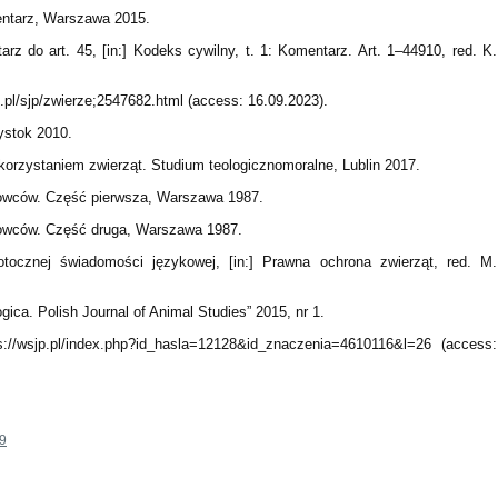
entarz, Warszawa 2015.
z do art. 45, [in:] Kodeks cywilny, t. 1: Komentarz. Art. 1–44910, red. K.
.pl/sjp/zwierze;2547682.html (access: 16.09.2023).
ystok 2010.
zystaniem zwierząt. Studium teologicznomoralne, Lublin 2017.
gowców. Część pierwsza, Warszawa 1987.
gowców. Część druga, Warszawa 1987.
otocznej świadomości językowej, [in:] Prawna ochrona zwierząt, red. M.
ica. Polish Journal of Animal Studies” 2015, nr 1.
://wsjp.pl/index.php?id_hasla=12128&id_znaczenia=4610116&l=26 (access:
39