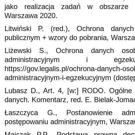
jako realizacja zadań w obszarze 
Warszawa 2020.
Litwiński P. (red.), Ochrona dany
publicznym + wzory do pobrania, Warsz
Liżewski S., Ochrona danych oso
administracyjnym i egzeku
https://gov.legalis.pl/ochrona-danych-o
administracyjnym-i-egzekucyjnym (dostęp
Lubasz D., Art. 4, [w:] RODO. Ogólne 
danych. Komentarz, red. E. Bielak-Jom
Łaszczyca G., Postanowienie adm
postępowaniu administracyjnym, Warsza
Majczak P.P., Podstawa prawna decyzj