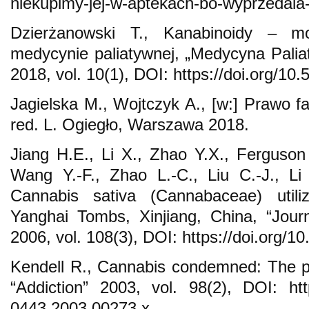
niekupimy-jej-w-aptekach-bo-wyprzedala-
Dzierżanowski T., Kanabinoidy – m
medycynie paliatywnej, „Medycyna Paliat
2018, vol. 10(1), DOI: https://doi.org/1
Jagielska M., Wojtczyk A., [w:] Prawo 
red. L. Ogiegło, Warszawa 2018.
Jiang H.E., Li X., Zhao Y.X., Ferguson
Wang Y.-F., Zhao L.-C., Liu C.-J., Li
Cannabis sativa (Cannabaceae) utiliz
Yanghai Tombs, Xinjiang, China, “Jour
2006, vol. 108(3), DOI: https://doi.org/1
Kendell R., Cannabis condemned: The pr
“Addiction” 2003, vol. 98(2), DOI: http
0443.2003.00273.x.