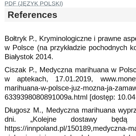
PDF (JĘZYK POLSKI)
References
Bołtryk P., Kryminologiczne i prawne as
w Polsce (na przykładzie pochodnych kon
Białystok 2014.
Ciszak P., Medyczna marihuana w Pols
w aptekach, 17.01.2019, www.money.
marihuana-w-polsce-juz-mozna-ja-zamaw
6339398080891009a.html [dostęp: 10.04
Długosz M., Medyczna marihuana wyprze
dni. „Kolejne dostawy będą w
https://innpoland.pl/150189,medyczna-m