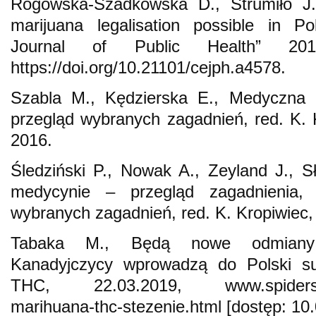
Rogowska-Szadkowska D., Strumiło J.,
marijuana legalisation possible in P
Journal of Public Health” 20
https://doi.org/10.21101/cejph.a4578.
Szabla M., Kędzierska E., Medyczna m
przegląd wybranych zagadnień, red. K. K
2016.
Śledziński P., Nowak A., Zeyland J., 
medycynie – przegląd zagadnienia, 
wybranych zagadnień, red. K. Kropiwiec, 
Tabaka M., Będą nowe odmiany 
Kanadyjczycy wprowadzą do Polski s
THC, 22.03.2019, www.spidersweb
marihuana-thc-stezenie.html [dostęp: 10.