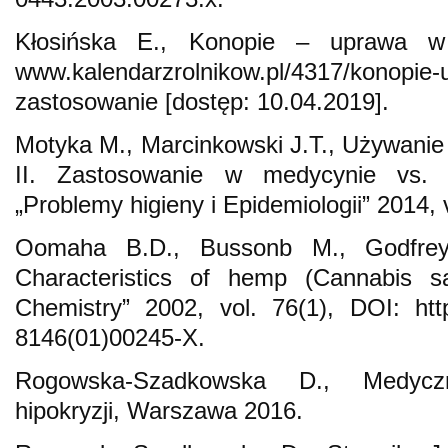
Kłosińska E., Konopie – uprawa w 
www.kalendarzrolnikow.pl/4317/konopie-
zastosowanie [dostęp: 10.04.2019].
Motyka M., Marcinkowski J.T., Używani
II. Zastosowanie w medycynie vs. 
„Problemy higieny i Epidemiologii” 2014, v
Oomaha B.D., Bussonb M., Godfreya
Characteristics of hemp (Cannabis sa
Chemistry” 2002, vol. 76(1), DOI: http
8146(01)00245-X.
Rogowska-Szadkowska D., Medyczn
hipokryzji, Warszawa 2016.