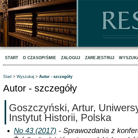
START
O CZASOPIŚMIE
ZALOGUJ
ZAREJESTRUJ
WYSZUK
Start
>
Wyszukaj
>
Autor - szczegóły
Autor - szczegóły
Goszczyński, Artur, Uniwersyt
Instytut Historii, Polska
No 43 (2017)
- Sprawozdania z konfer