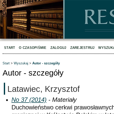
START
O CZASOPIŚMIE
ZALOGUJ
ZAREJESTRUJ
WYSZUK
Start
>
Wyszukaj
>
Autor - szczegóły
Autor - szczegóły
Latawiec, Krzysztof
No 37 (2014)
- Materiały
Duchowieństwo cerkwi prawosławnych r