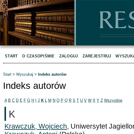
START
O CZASOPIŚMIE
ZALOGUJ
ZAREJESTRUJ
WYSZUK
Start
>
Wyszukaj
>
Indeks autorów
Indeks autorów
A
B
C
D
E
F
G
H
I
J
K
L
M
N
O
P
Q
R
S
T
U
V
W
X
Y
Z
Wszystkie
K
Krawczuk, Wojciech
, Uniwersytet Jagiello