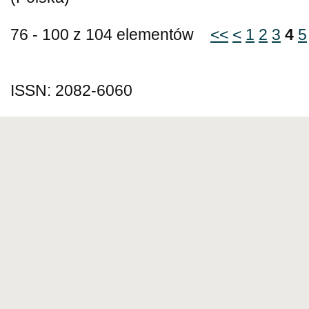
76 - 100 z 104 elementów
<<
<
1
2
3
4
5
ISSN: 2082-6060