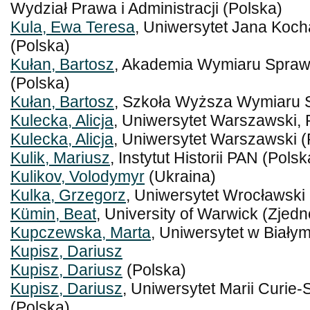
Wydział Prawa i Administracji (Polska)
Kula, Ewa Teresa
, Uniwersytet Jana Koc
(Polska)
Kułan, Bartosz
, Akademia Wymiaru Spraw
(Polska)
Kułan, Bartosz
, Szkoła Wyższa Wymiaru S
Kulecka, Alicja
, Uniwersytet Warszawski, 
Kulecka, Alicja
, Uniwersytet Warszawski (
Kulik, Mariusz
, Instytut Historii PAN (Polsk
Kulikov, Volodymyr
(Ukraina)
Kulka, Grzegorz
, Uniwersytet Wrocławski 
Kümin, Beat
, University of Warwick (Zjed
Kupczewska, Marta
, Uniwersytet w Biały
Kupisz, Dariusz
Kupisz, Dariusz
(Polska)
Kupisz, Dariusz
, Uniwersytet Marii Curie-
(Polska)