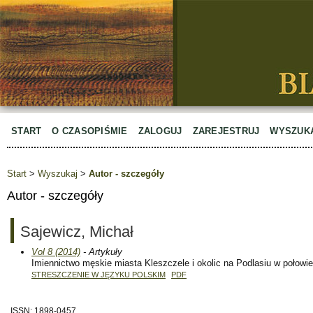
START
O CZASOPIŚMIE
ZALOGUJ
ZAREJESTRUJ
WYSZUK
Start
>
Wyszukaj
>
Autor - szczegóły
Autor - szczegóły
Sajewicz, Michał
Vol 8 (2014)
- Artykuły
Imiennictwo męskie miasta Kleszczele i okolic na Podlasiu w połowie
STRESZCZENIE W JĘZYKU POLSKIM
PDF
ISSN: 1898-0457