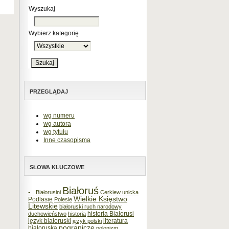
Wyszukaj
Wybierz kategorię
PRZEGLĄDAJ
wg numeru
wg autora
wg tytułu
Inne czasopisma
SŁOWA KLUCZOWE
Białoruś
-
.
Białorusini
Cerkiew unicka
Wielkie Księstwo
Podlasie
Polesie
Litewskie
białoruski ruch narodowy
historia Białorusi
duchowieństwo
historia
język białoruski
literatura
język polski
pogranicze
białoruska
polonizm