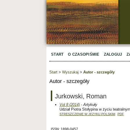
START
O CZASOPIŚMIE
ZALOGUJ
Z
Start
>
Wyszukaj
>
Autor - szczegóły
Autor - szczegóły
Jurkowski, Roman
Vol 8 (2014)
- Artykuły
Udział Piotra Stołypina w życiu teatraln
STRESZCZENIE W JĘZYKU POLSKIM
PDF
ISSN: 1898-0457