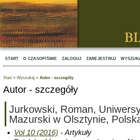
START
O CZASOPIŚMIE
ZALOGUJ
ZAREJESTRUJ
WYSZUK
Start
>
Wyszukaj
>
Autor - szczegóły
Autor - szczegóły
Jurkowski, Roman, Uniwersy
Mazurski w Olsztynie, Polsk
Vol 10 (2016)
- Artykuły