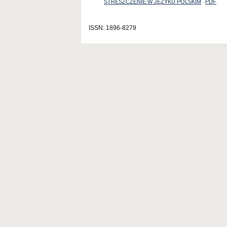
STRESZCZENIE W JĘZYKU POLSKIM
PDF
ISSN: 1896-8279