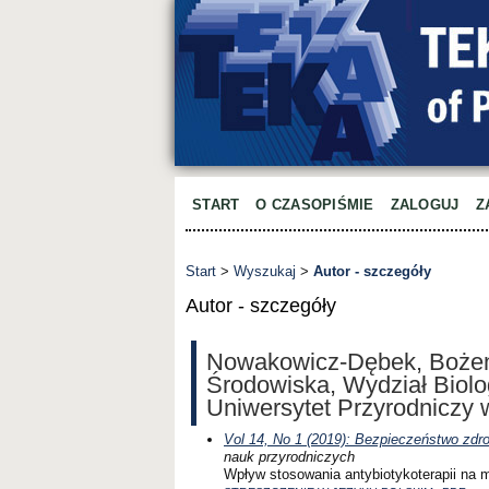
START
O CZASOPIŚMIE
ZALOGUJ
Z
Start
>
Wyszukaj
>
Autor - szczegóły
Autor - szczegóły
Nowakowicz-Dębek, Bożena
Środowiska, Wydział Biolog
Uniwersytet Przyrodniczy w
Vol 14, No 1 (2019): Bezpieczeństwo zd
nauk przyrodniczych
Wpływ stosowania antybiotykoterapii na m