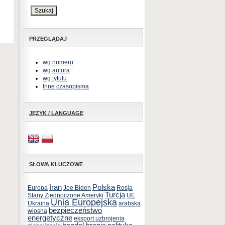
PRZEGLĄDAJ
wg numeru
wg autora
wg tytułu
Inne czasopisma
JĘZYK / LANGUAGE
SŁOWA KLUCZOWE
Iran
Polska
Europa
Joe Biden
Rosja
Turcja
Stany Zjednoczone Ameryki
UE
Unia Europejska
Ukraina
arabska
bezpieczeństwo
wiosna
energetyczne
eksport uzbrojenia