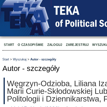
START
O CZASOPIŚMIE
ZALOGUJ
ZAREJESTRUJ
WYSZUK
Start
>
Wyszukaj
>
Autor - szczegóły
Autor - szczegóły
Węgrzyn-Odzioba, Liliana Iz
Marii Curie-Skłodowskiej Lub
Politologii i Dziennikarstwa,