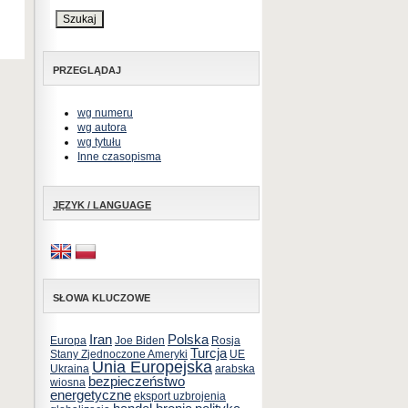
PRZEGLĄDAJ
wg numeru
wg autora
wg tytułu
Inne czasopisma
JĘZYK / LANGUAGE
SŁOWA KLUCZOWE
Iran
Polska
Europa
Joe Biden
Rosja
Turcja
Stany Zjednoczone Ameryki
UE
Unia Europejska
Ukraina
arabska
bezpieczeństwo
wiosna
energetyczne
eksport uzbrojenia