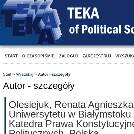
START
O CZASOPIŚMIE
ZALOGUJ
ZAREJESTRUJ
WYSZUK
Start
>
Wyszukaj
>
Autor - szczegóły
Autor - szczegóły
Olesiejuk, Renata Agnieszka
Uniwersytetu w Białymstoku
Katedra Prawa Konstytucyjn
Politycznych, Polska