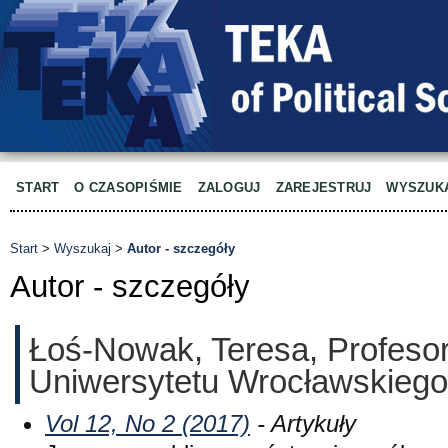
START
O CZASOPIŚMIE
ZALOGUJ
ZAREJESTRUJ
WYSZUK
Start
>
Wyszukaj
>
Autor - szczegóły
Autor - szczegóły
Łoś-Nowak, Teresa, Profeso
Uniwersytetu Wrocławskiego
Vol 12, No 2 (2017)
- Artykuły