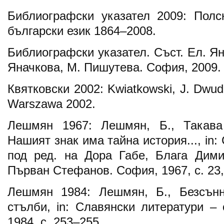
Библиографски указател 2009: Полс
български език 1864–2008.
Библиографски указател. Съст. Ел. Ян
Яначкова, М. Пишутева. София, 2009.
Квятковски 2002: Kwiatkowski, J. Dwud
Warszawa 2002.
Лешмян 1967: Лешмян, Б., Такава 
Нашият знак има тайна история..., in
под ред. на Дора Габе, Блага Дими
Първан Стефанов. София, 1967, с. 23,
Лешмян 1984: Лешмян, Б., Безсън
стълби, in: Славянски литератури –
1984, с. 253–255.