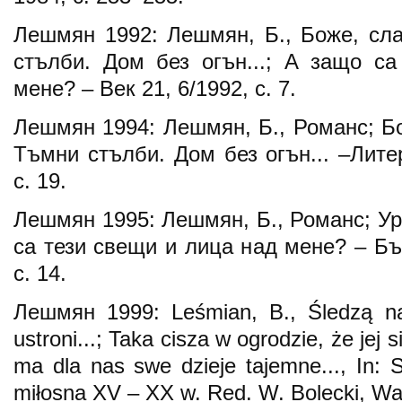
Лешмян 1992: Лешмян, Б., Боже, сла
стълби. Дом без огън...; А защо с
мене? – Век 21, 6/1992, с. 7.
Лешмян 1994: Лешмян, Б., Романс; Бож
Тъмни стълби. Дом без огън... –Литер
с. 19.
Лешмян 1995: Лешмян, Б., Романс; У
са тези свещи и лица над мене? – Бъл
с. 14.
Лешмян 1999: Leśmian, B., Śledzą n
ustroni...; Taka cisza w ogrodzie, że jej
ma dla nas swe dzieje tajemne..., In: 
miłosna XV – XX w. Red. W. Bolecki, Wa