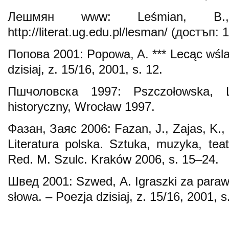
Лешмян www: Leśmian, B.,
http://literat.ug.edu.pl/lesman/ (достъп: 
Попова 2001: Popowa, A. *** Lecąc wśla
dzisiaj, z. 15/16, 2001, s. 12.
Пшчоловска 1997: Pszczołowska, L
historyczny, Wrocław 1997.
Фазан, Заяс 2006: Fazan, J., Zajas, K., 
Literatura polska. Sztuka, muzyka, teat
Red. M. Szulc. Kraków 2006, s. 15–24.
Швед 2001: Szwed, A. Igraszki za para
słowa. – Poezja dzisiaj, z. 15/16, 2001, s