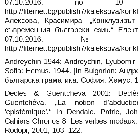
07.10.2016, no 10 
http://liternet.bg/publish7/kaleksova/kon
Алексова, Красимира. „Конклузивът
съвременния български език.“ Елект
07.10.2016, №
http://liternet.bg/publish7/kaleksova/konk
Andreychin 1944: Andreychin, Lyubomir
Sofia: Hemus, 1944. [In Bulgarian: Ан
българска граматика. София: Хемус, 1
Decles & Guentcheva 2001: Declès
Guentchéva. „La notion d’abduct
‘epistémique’.“ In Dendale, Patric, J
Cahiers Chronos 8. Les verbes modaux.
Rodopi, 2001, 103–122.