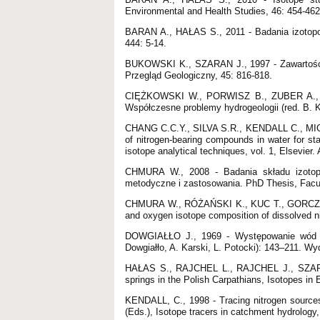
Environmental and Health Studies, 46: 454-462
BARAN A., HAŁAS S., 2011 - Badania izotopow
444: 5-14.
BUKOWSKI K., SZARAN J., 1997 - Zawartość izo
Przegląd Geologiczny, 45: 816-818.
CIĘŻKOWSKI W., PORWISZ B., ZUBER A., 200
Współczesne problemy hydrogeologii (red. B. K
CHANG C.C.Y., SILVA S.R., KENDALL C., MIC
of nitrogen-bearing compounds in water for sta
isotope analytical techniques, vol. 1, Elsevier
CHMURA W., 2008 - Badania składu izotop
metodyczne i zastosowania. PhD Thesis, Facu
CHMURA W., RÓŻAŃSKI K., KUC T., GORCZYCA Z
and oxygen isotope composition of dissolved ni
DOWGIAŁŁO J., 1969 - Występowanie wód le
Dowgiałło, A. Karski, L. Potocki): 143–211. W
HAŁAS S., RAJCHEL L., RAJCHEL J., SZARAN 
springs in the Polish Carpathians, Isotopes in
KENDALL, C., 1998 - Tracing nitrogen sources
(Eds.), Isotope tracers in catchment hydrology