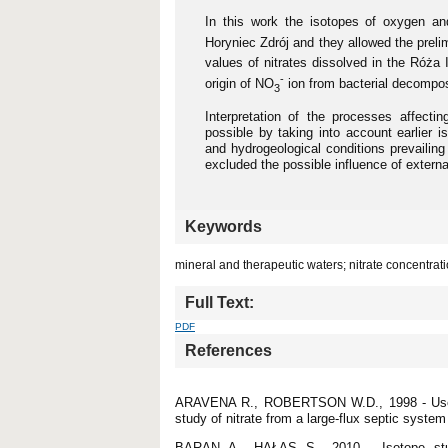
In this work the isotopes of oxygen and
Horyniec Zdrój and they allowed the preli
values of nitrates dissolved in the Róża 
-
origin of NO
ion from bacterial decomposi
3
Interpretation of the processes affecti
possible by taking into account earlier 
and hydrogeological conditions prevailing
excluded the possible influence of extern
Keywords
mineral and therapeutic waters; nitrate concentrat
Full Text:
PDF
References
ARAVENA R., ROBERTSON W.D., 1998 - Use of m
study of nitrate from a large-flux septic syst
BARAN A., HAŁAS S., 2010 - Isotope stud