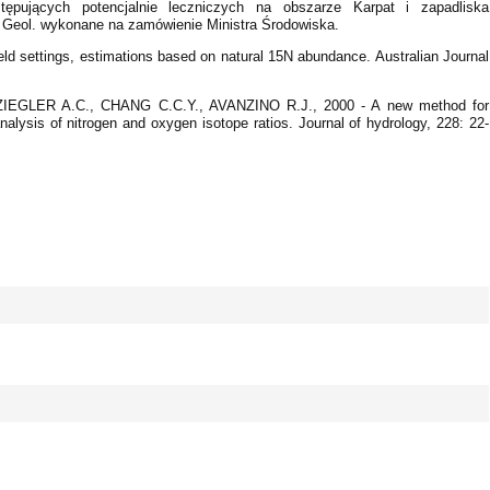
ępujących potencjalnie leczniczych na obszarze Karpat i zapadliska
t. Geol. wykonane na zamówienie Ministra Środowiska.
ld settings, estimations based on natural 15N abundance. Australian Journal
IEGLER A.C., CHANG C.C.Y., AVANZINO R.J., 2000 - A new method for
analysis of nitrogen and oxygen isotope ratios. Journal of hydrology, 228: 22-