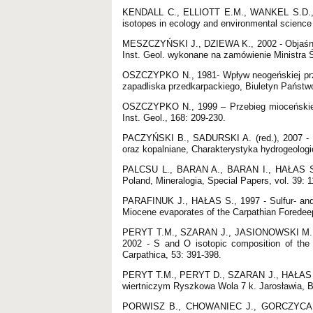
KENDALL C., ELLIOTT E.M., WANKEL S.D., 200
isotopes in ecology and environmental science 
MESZCZYŃSKI J., DZIEWA K., 2002 - Objaśnien
Inst. Geol. wykonane na zamówienie Ministra 
OSZCZYPKO N., 1981- Wpływ neogeńskiej prz
zapadliska przedkarpackiego, Biuletyn Państw
OSZCZYPKO N., 1999 – Przebieg mioceńskiej 
Inst. Geol., 168: 209-230.
PACZYŃSKI B., SADURSKI A. (red.), 2007 - Hyd
oraz kopalniane, Charakterystyka hydrogeolo
PALCSU L., BARAN A., BARAN I., HAŁAS S., 
Poland, Mineralogia, Special Papers, vol. 39: 1
PARAFINUK J., HAŁAS S., 1997 - Sulfur- and o
Miocene evaporates of the Carpathian Foredee
PERYT T.M., SZARAN J., JASIONOWSKI M.
2002 - S and O isotopic composition of the
Carpathica, 53: 391-398.
PERYT T.M., PERYT D., SZARAN J., HAŁAS S
wiertniczym Ryszkowa Wola 7 k. Jarosławia, B
PORWISZ B., CHOWANIEC J., GORCZYCA G.,