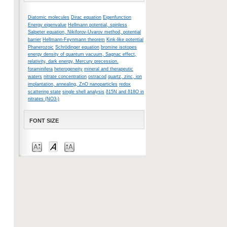
Diatomic molecules
Dirac equation
Eigenfunction
Energy eigenvalue
Hellmann potential, spinless
Salpeter equation, Nikiforov-Uvarov method, potential
barrier
Hellmann-Feynmann theorem
Kink-like potential
Phanerozoic
Schrödinger equation
bromine isotopes
energy density of quantum vacuum, Sagnac effect,
relativity, dark energy, Mercury precession.
foraminifera
heterogeneity
mineral and therapeutic
waters
nitrate concentration
ostracod
quartz, zinc, ion
implantation, annealing, ZnO nanoparticles
redox
scattering state
single shell analysis
δ15N and δ18O in
nitrates (NO3-)
FONT SIZE