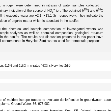
 nitrogen were determined in nitrates of water samples collected in
–
15
18
minary indication of the source of NO
ion. The obtained δ
N and δ
O
3
III therapeutic water are +2.1, +13.1 ‰, respectively. They indicate the
tion of organic matter which is abundant in the aquifer.
ng the chemical and isotopic composition of investigated waters was
isotopic analyzes as well as chemical composition, geological structure
 in the aquifer. The results and discussion presented in this paper have
al contaminants in Horyniec-Zdrój waters used for therapeutic purposes.
ion; δ15N and δ18O in nitrates (NO3-); Horyniec-Zdrój
ultiple isotope tracers to evaluate denitrification in groundwater: case
em plume. Ground Water, 36: 975-982.
y of therapeutic waters from Horyniec Spa, SE Poland, Isotopes in