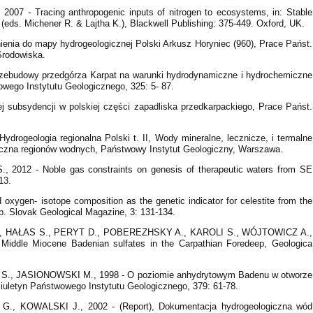
7 - Tracing anthropogenic inputs of nitrogen to ecosystems, in: Stable
(eds. Michener R. & Lajtha K.), Blackwell Publishing: 375-449. Oxford, UK.
ia do mapy hydrogeologicznej Polski Arkusz Horyniec (960), Prace Państ.
Środowiska.
ebudowy przedgórza Karpat na warunki hydrodynamiczne i hydrochemiczne
owego Instytutu Geologicznego, 325: 5- 87.
subsydencji w polskiej części zapadliska przedkarpackiego, Prace Państ.
rogeologia regionalna Polski t. II, Wody mineralne, lecznicze, i termalne
giczna regionów wodnych, Państwowy Instytut Geologiczny, Warszawa.
2012 - Noble gas constraints on genesis of therapeutic waters from SE
13.
xygen- isotope composition as the genetic indicator for celestite from the
p. Slovak Geological Magazine, 3: 131-134.
, HAŁAS S., PERYT D., POBEREZHSKY A., KAROLI S., WÓJTOWICZ A.,
 Middle Miocene Badenian sulfates in the Carpathian Foredeep, Geologica
., JASIONOWSKI M., 1998 - O poziomie anhydrytowym Badenu w otworze
iuletyn Państwowego Instytutu Geologicznego, 379: 61-78.
 KOWALSKI J., 2002 - (Report), Dokumentacja hydrogeologiczna wód