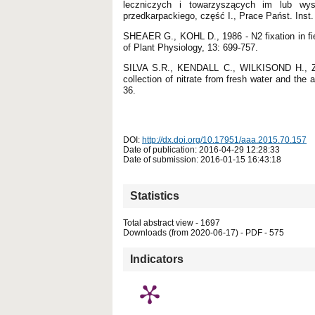
leczniczych i towarzyszących im lub wyst
przedkarpackiego, część I., Prace Państ. Ins
SHEAER G., KOHL D., 1986 - N2 fixation in fie
of Plant Physiology, 13: 699-757.
SILVA S.R., KENDALL C., WILKISOND H., Z
collection of nitrate from fresh water and the 
36.
DOI:
http://dx.doi.org/10.17951/aaa.2015.70.157
Date of publication: 2016-04-29 12:28:33
Date of submission: 2016-01-15 16:43:18
Statistics
Total abstract view - 1697
Downloads (from 2020-06-17) - PDF - 575
Indicators