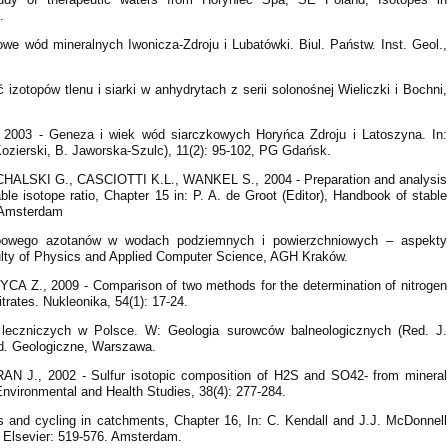
.
e wód mineralnych Iwonicza-Zdroju i Lubatówki. Biul. Państw. Inst. Geol.,
topów tlenu i siarki w anhydrytach z serii solonośnej Wieliczki i Bochni,
3 - Geneza i wiek wód siarczkowych Horyńca Zdroju i Latoszyna. In:
ozierski, B. Jaworska-Szulc), 11(2): 95-102, PG Gdańsk.
HALSKI G., CASCIOTTI K.L., WANKEL S., 2004 - Preparation and analysis
ble isotope ratio, Chapter 15 in: P. A. de Groot (Editor), Handbook of stable
. Amsterdam
owego azotanów w wodach podziemnych i powierzchniowych – aspekty
lty of Physics and Applied Computer Science, AGH Kraków.
., 2009 - Comparison of two methods for the determination of nitrogen
trates. Nukleonika, 54(1): 17-24.
czniczych w Polsce. W: Geologia surowców balneologicznych (Red. J.
yd. Geologiczne, Warszawa.
J., 2002 - Sulfur isotopic composition of H2S and SO42- from mineral
 Environmental and Health Studies, 38(4): 277-284.
 and cycling in catchments, Chapter 16, In: C. Kendall and J.J. McDonnell
, Elsevier: 519-576. Amsterdam.