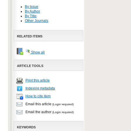
By Issue
By Author
By Title
Other Journals
RELATED ITEMS
Show all
ARTICLE TOOLS
Print this article
Indexing metadata
How to cite item
Email this article
(Login required)
Email the author
(Login required)
KEYWORDS