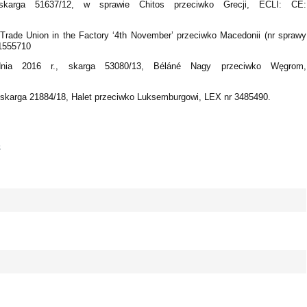
rga 51637/12, w sprawie Chitos przeciwko Grecji, ECLI: CE:
rade Union in the Factory ‘4th November’ przeciwko Macedonii (nr sprawy
1555710
ia 2016 r., skarga 53080/13, Béláné Nagy przeciwko Węgrom,
, skarga 21884/18, Halet przeciwko Luksemburgowi, LEX nr 3485490.
5