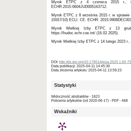
Wyrok ETPC z 4 czerwca 2015 r., ska
ECHR:2015:0604JUD005163712.
Wyrok ETPC z 8 września 2015 r. w sprawie T
15557/10) ECLI: CE: ECHR: 2015:0908DEC00
Wyrok Wielkiej Izby ETPC z 13 grudn
https://hudoc.echr.coe.int/ (16.02.2025).
Wyrok Wielkiej Izby ETPC z 14 lutego 2023 r.
DOI:
http://dx.doi.org/10.17951/glosa.2025.1.65-7
Data publikacji: 2025-04-11 14:45:30
Data złożenia artykułu: 2025-04-11 13:59:23
Statystyki
Widoczność abstraktów - 1823
Pobrania artykułów (od 2020-06-17) - PDF - 468
Wskaźniki