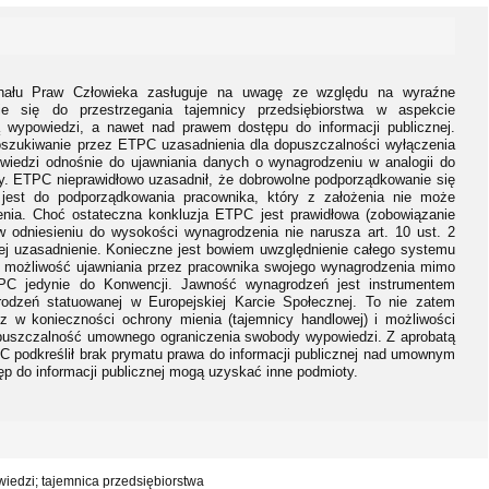
unału Praw Człowieka zasługuje na uwagę ze względu na wyraźne
e się do przestrzegania tajemnicy przedsiębiorstwa w aspekcie
wypowiedzi, a nawet nad prawem dostępu do informacji publicznej.
poszukiwanie przez ETPC uzasadnienia dla dopuszczalności wyłączenia
wiedzi odnośnie do ujawniania danych o wynagrodzeniu w analogii do
. ETPC nieprawidłowo uzasadnił, że dobrowolne podporządkowanie się
jest do podporządkowania pracownika, który z założenia nie może
nia. Choć ostateczna konkluzja ETPC jest prawidłowa (zobowiązanie
 odniesieniu do wysokości wynagrodzenia nie narusza art. 10 ust. 2
 jej uzasadnienie. Konieczne jest bowiem uwzględnienie całego systemu
możliwość ujawniania przez pracownika swojego wynagrodzenia mimo
ETPC jedynie do Konwencji. Jawność wynagrodzeń jest instrumentem
odzeń statuowanej w Europejskiej Karcie Społecznej. To nie zatem
z w konieczności ochrony mienia (tajemnicy handlowej) i możliwości
puszczalność umownego ograniczenia swobody wypowiedzi. Z aprobatą
PC podkreślił brak prymatu prawa do informacji publicznej nad umownym
ęp do informacji publicznej mogą uzyskać inne podmioty.
edzi; tajemnica przedsiębiorstwa