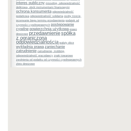
interes publiczny
misseling, odpowiedzialność
deliktowa, obrót instrumentami finansowymi
ochrona konsumenta
odpowiedzialność
podatkowa
odpowiedzialność solidarna
osoby trzecie,
przerwanie biegu terminu przedawnienia
podatek od
postępowanie
czynności cywilnoprawnych
cywilne
powierzchnia użytkowa
prawo
przedawnienie
spółka
dewizowe
z ograniczoną
odpowiedzialnością
waluty obce
wykładnia prawa
zaniechanie
zatrudnienie
zatrudnienie, mobbing,
odpowiedzialność pracodawcy
znaki towarowe
zwolnienia od podatku od czynności cywilnoprawnych
złoto dewizowe