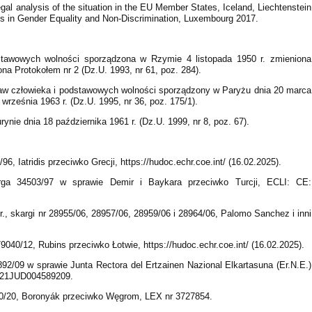
al analysis of the situation in the EU Member States, Iceland, Liechtenstein
s in Gender Equality and Non-Discrimination, Luxembourg 2017.
stawowych wolności sporządzona w Rzymie 4 listopada 1950 r. zmieniona
ona Protokołem nr 2 (Dz.U. 1993, nr 61, poz. 284).
 praw człowieka i podstawowych wolności sporządzony w Paryżu dnia 20 marca
września 1963 r. (Dz.U. 1995, nr 36, poz. 175/1).
nie dnia 18 października 1961 r. (Dz.U. 1999, nr 8, poz. 67).
, Iatridis przeciwko Grecji, https://hudoc.echr.coe.int/ (16.02.2025).
ga 34503/97 w sprawie Demir i Baykara przeciwko Turcji, ECLI: CE:
., skargi nr 28955/06, 28957/06, 28959/06 i 28964/06, Palomo Sanchez i inni
040/12, Rubins przeciwko Łotwie, https://hudoc.echr.coe.int/ (16.02.2025).
92/09 w sprawie Junta Rectora del Ertzainen Nazional Elkartasuna (Er.N.E.)
0421JUD004589209.
10/20, Boronyák przeciwko Węgrom, LEX nr 3727854.