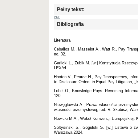
Pełny tekst:
PDF
Bibliografia
Literatura
Ceballos M., Masselot A., Watt R., Pay Trans
no. 02.
Garlicki L., Zubik M. [w:] Konstytucja Rzeczypo
LEX/el.
Hooton V., Pearce H., Pay Transparency, Infor
to Disclosure Orders in Equal Pay Litigation, „I
Lobel O., Knowledge Pays: Reversing Informa
120.
Niewęgłowski A., Prawa własności przemysło
własności przemysłowej, red. R. Skubisz, Wa
Nowicki M.A., Wokół Konwencji Europejskiej.
Sołtysiński S., Gogulski S. [w:] Ustawa o zw
Warszawa 2024.