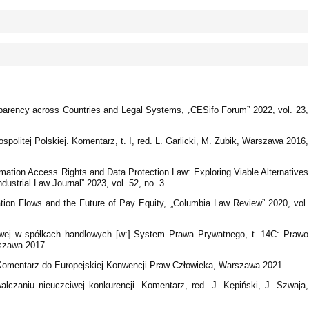
parency across Countries and Legal Systems, „CESifo Forum” 2022, vol. 23,
spolitej Polskiej. Komentarz, t. I, red. L. Garlicki, M. Zubik, Warszawa 2016,
mation Access Rights and Data Protection Law: Exploring Viable Alternatives
ndustrial Law Journal” 2023, vol. 52, no. 3.
tion Flows and the Future of Pay Equity, „Columbia Law Review” 2020, vol.
wej w spółkach handlowych [w:] System Prawa Prywatnego, t. 14C: Prawo
rszawa 2017.
 Komentarz do Europejskiej Konwencji Praw Człowieka, Warszawa 2021.
alczaniu nieuczciwej konkurencji. Komentarz, red. J. Kępiński, J. Szwaja,