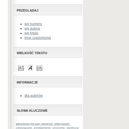
PRZEGLĄDAJ
wg numeru
wg autora
wg tytułu
Inne czasopisma
WIELKOŚĆ TEKSTU
INFORMACJE
dla autorów
SŁOWA KLUCZOWE
administracyjne kary pieniężne, efektywność,
zobowiązanie, przedawnienie, umorzenie, egzekucja