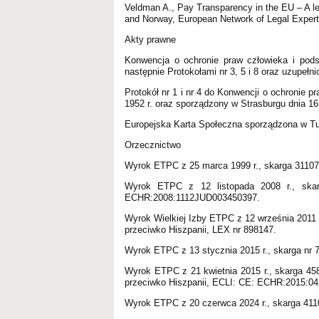
Veldman A., Pay Transparency in the EU – A leg
and Norway, European Network of Legal Expert
Akty prawne
Konwencja o ochronie praw człowieka i pod
następnie Protokołami nr 3, 5 i 8 oraz uzupełni
Protokół nr 1 i nr 4 do Konwencji o ochronie
1952 r. oraz sporządzony w Strasburgu dnia 16 
Europejska Karta Społeczna sporządzona w Tury
Orzecznictwo
Wyrok ETPC z 25 marca 1999 r., skarga 31107/96
Wyrok ETPC z 12 listopada 2008 r., skar
ECHR:2008:1112JUD003450397.
Wyrok Wielkiej Izby ETPC z 12 września 2011 r
przeciwko Hiszpanii, LEX nr 898147.
Wyrok ETPC z 13 stycznia 2015 r., skarga nr 79
Wyrok ETPC z 21 kwietnia 2015 r., skarga 458
przeciwko Hiszpanii, ECLI: CE: ECHR:2015:
Wyrok ETPC z 20 czerwca 2024 r., skarga 41