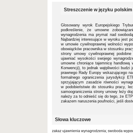
Streszczenie w języku polskim
Glosowany wyrok Europejskiego Tryb
podkreślenie, że umowne zobowiązani
wynagrodzenia ma prymat nad swobodą 
Najbardziej interesujące w wyroku jest 
w umowie cywilnoprawnej wolności wypo
obowiązków pracownika w stosunku pracy
strony umowy cywilnoprawnej podobne 
ujawniać wysokości swojego wynagrodze
umowne chroniące tajemnicę handlową w
Konwencji), to jednak wątpliwości budzi
prawnego Rady Europy wskazującego na 
formalnego ograniczenia jurysdykcji 
sprzyjającym zasadzie równości wynagr
w podobieństwie do stosunku pracy, lec
samoograniczenia strony umowy leży do
należy za to odnieść się do tego, że ET
zakazem naruszenia poufności, jeśli dost
Słowa kluczowe
zakaz ujawnienia wynagrodzenia; swoboda wypowi