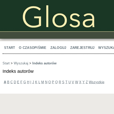
START
O CZASOPIŚMIE
ZALOGUJ
ZAREJESTRUJ
WYSZUK
Start
>
Wyszukaj
>
Indeks autorów
Indeks autorów
A
B
C
D
E
F
G
H
I
J
K
L
M
N
O
P
Q
R
S
T
U
V
W
X
Y
Z
Wszystkie