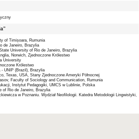
tyczny
ia”
ity of Timișoara, Rumunia
o de Janeiro, Brazylia
State University of Rio de Janeiro, Brazylia
 Anglia, Norwich, Zjednoczone Królestwo
a University
dnoczone Królestwo
 - UNIP (Brazil), Brazylia
aco, Texas, USA, Stany Zjednoczone Ameryki Północnej
 Brasov, Faculty of Sociology and Communication, Rumunia
kacji, Instytut Pedagogiki, UMCS w Lublinie, Polska
e of Rio de Janeiro, Brazylia
kiewicza w Poznaniu. Wydział Neofilologii. Katedra Metodologii Lingwistyki,