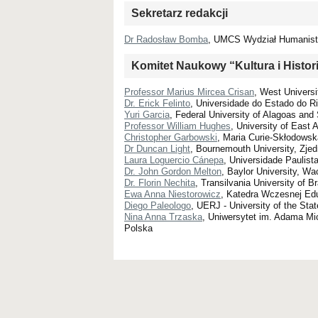
Sekretarz redakcji
Dr Radosław Bomba
, UMCS Wydział Humanis
Komitet Naukowy “Kultura i Histor
Professor Marius Mircea Crisan
, West Univers
Dr. Erick Felinto
, Universidade do Estado do Ri
Yuri Garcia
, Federal University of Alagoas and 
Professor William Hughes
, University of East
Christopher Garbowski
, Maria Curie-Skłodowsk
Dr Duncan Light
, Bournemouth University, Zje
Laura Loguercio Cánepa
, Universidade Paulista
Dr. John Gordon Melton
, Baylor University, W
Dr. Florin Nechita
, Transilvania University of
Ewa Anna Niestorowicz
, Katedra Wczesnej Edu
Diego Paleologo
, UERJ - University of the Stat
Nina Anna Trzaska
, Uniwersytet im. Adama Mic
Polska