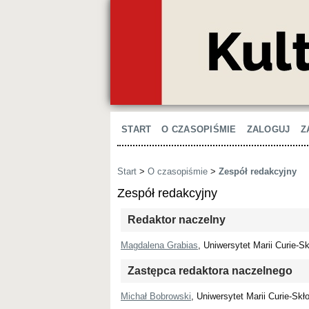
START
O CZASOPIŚMIE
ZALOGUJ
Z
Start
>
O czasopiśmie
>
Zespół redakcyjny
Zespół redakcyjny
Redaktor naczelny
Magdalena Grabias
, Uniwersytet Marii Curie-S
Zastępca redaktora naczelnego
Michał Bobrowski
, Uniwersytet Marii Curie-Skł