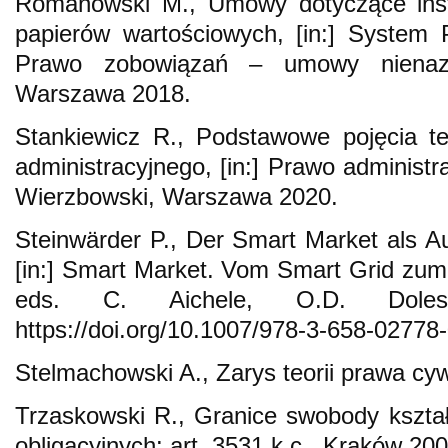
Romanowski M., Umowy dotyczące ins
papierów wartościowych, [in:] System 
Prawo zobowiązań – umowy nienaz
Warszawa 2018.
Stankiewicz R., Podstawowe pojęcia t
administracyjnego, [in:] Prawo administra
Wierzbowski, Warszawa 2020.
Steinwärder P., Der Smart Market als Au
[in:] Smart Market. Vom Smart Grid zum 
eds. C. Aichele, O.D. Doles
https://doi.org/10.1007/978-3-658-02778
Stelmachowski A., Zarys teorii prawa c
Trzaskowski R., Granice swobody kształ
obligacyjnych: art. 3531 k.c., Kraków 200