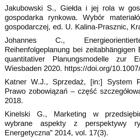
Jakubowski S., Giełda i jej rola w go
gospodarka rynkowa. Wybór materiałów
gospodarczej, ed. U. Kalina-Prasznic, K
Johannes C., Energieorienti
Reihenfolgeplanung bei zeitabhängigen 
quantitativer Planungsmodelle zur En
Wiesbaden 2020. https://doi.org/10.100
Katner W.J., Sprzedaż, [in:] System 
Prawo zobowiązań – część szczegółowa
2018.
Kinelski G., Marketing w przedsięb
wybrane aspekty z perspektywy ryn
Energetyczna” 2014, vol. 17(3).