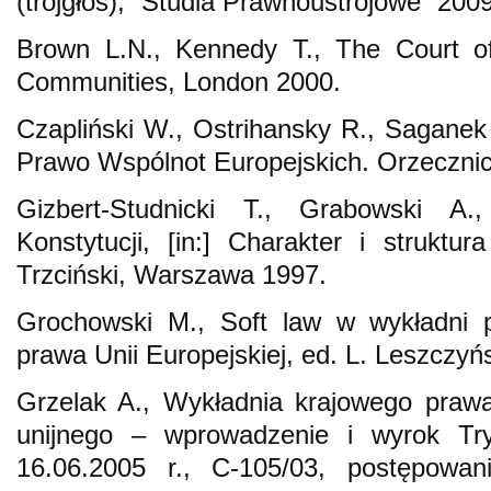
(trójgłos), “Studia Prawnoustrojowe” 2009
Brown L.N., Kennedy T., The Court of
Communities, London 2000.
Czapliński W., Ostrihansky R., Saganek
Prawo Wspólnot Europejskich. Orzeczni
Gizbert-Studnicki T., Grabowski 
Konstytucji, [in:] Charakter i struktur
Trzciński, Warszawa 1997.
Grochowski M., Soft law w wykładni p
prawa Unii Europejskiej, ed. L. Leszczy
Grzelak A., Wykładnia krajowego praw
unijnego – wprowadzenie i wyrok Try
16.06.2005 r., C-105/03, postępowan