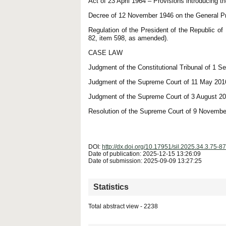
Act of 23 April 1964 – Provisions introducing t
Decree of 12 November 1946 on the General Prov
Regulation of the President of the Republic o
82, item 598, as amended).
CASE LAW
Judgment of the Constitutional Tribunal of 1 
Judgment of the Supreme Court of 11 May 201
Judgment of the Supreme Court of 3 August 2
Resolution of the Supreme Court of 9 November 
DOI:
http://dx.doi.org/10.17951/sil.2025.34.3.75-87
Date of publication: 2025-12-15 13:26:09
Date of submission: 2025-09-09 13:27:25
Statistics
Total abstract view - 2238
Downloads (from 2020-06-17) - PDF - 0