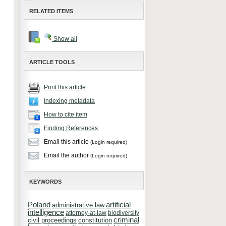
RELATED ITEMS
Show all
ARTICLE TOOLS
Print this article
Indexing metadata
How to cite item
Finding References
Email this article
(Login required)
Email the author
(Login required)
KEYWORDS
Poland
artificial
administrative law
intelligence
attorney-at-law
biodiversity
criminal
constitution
civil proceedings