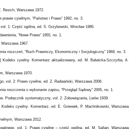
 Z. Resich, Warszawa 1972.
 prawie cywilnym, “Państwo i Prawo” 1992, no. 3.
 vol. 1: Część ogólna, ed. S. Grzybowski, Wrocław 1985.
awnienia, “Nowe Prawo” 1955, no. 1.
, Warszawa 1967.
nia roszczeń, “Ruch Prawniczy, Ekonomiczny i Socjologiczny” 1968, no. 3.
:] Kodeks cywilny. Komentarz aktualizowany, ed. M. Balwicka-Szczyrba, A.
nym, Warszawa 1970.
go, vol. 2: Prawo cywilne, ed. Z. Radwański, Warszawa 2008.
enia roszczenia o wykonanie zapisu, “Przegląd Sądowy” 2005, no. 1.
ne. Podręcznik systematyczny, vol. 2: Zobowiązania, Lwów 1939.
:] Kodeks cywilny. Komentarz, ed. E. Gniewek, P. Machnikowski, Warszawa
cywilnym, Warszawa 2012.
ywatnego, vol. 1: Prawo cywilne – część ogólna, ed. M. Safjan, Warszawa