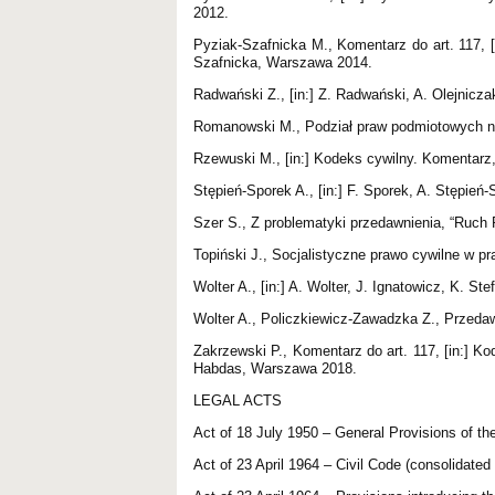
2012.
Pyziak-Szafnicka M., Komentarz do art. 117, 
Szafnicka, Warszawa 2014.
Radwański Z., [in:] Z. Radwański, A. Olejnicz
Romanowski M., Podział praw podmiotowych na
Rzewuski M., [in:] Kodeks cywilny. Komentarz
Stępień-Sporek A., [in:] F. Sporek, A. Stępień
Szer S., Z problematyki przedawnienia, “Ruch 
Topiński J., Socjalistyczne prawo cywilne w pr
Wolter A., [in:] A. Wolter, J. Ignatowicz, K. S
Wolter A., Policzkiewicz-Zawadzka Z., Przeda
Zakrzewski P., Komentarz do art. 117, [in:] Ko
Habdas, Warszawa 2018.
LEGAL ACTS
Act of 18 July 1950 – General Provisions of the
Act of 23 April 1964 – Civil Code (consolidate