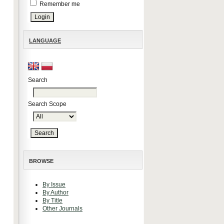
Remember me
LANGUAGE
Search
Search Scope
BROWSE
By Issue
By Author
By Title
Other Journals