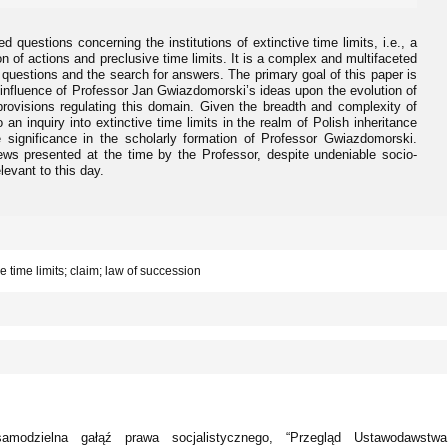
d questions concerning the institutions of extinctive time limits, i.e., a
on of actions and preclusive time limits. It is a complex and multifaceted
questions and the search for answers. The primary goal of this paper is
 influence of Professor Jan Gwiazdomorski’s ideas upon the evolution of
 provisions regulating this domain. Given the breadth and complexity of
 an inquiry into extinctive time limits in the realm of Polish inheritance
significance in the scholarly formation of Professor Gwiazdomorski.
views presented at the time by the Professor, despite undeniable socio-
evant to this day.
ive time limits; claim; law of succession
modzielna gałąź prawa socjalistycznego, “Przegląd Ustawodawstwa