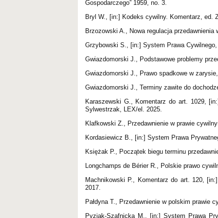
Gospodarczego” 1959, no. 3.
Bryl W., [in:] Kodeks cywilny. Komentarz, ed.
Brzozowski A., Nowa regulacja przedawnienia w
Grzybowski S., [in:] System Prawa Cywilnego,
Gwiazdomorski J., Podstawowe problemy przed
Gwiazdomorski J., Prawo spadkowe w zarysie
Gwiazdomorski J., Terminy zawite do dochodze
Karaszewski G., Komentarz do art. 1029, [in
Sylwestrzak, LEX/el. 2025.
Klafkowski Z., Przedawnienie w prawie cywil
Kordasiewicz B., [in:] System Prawa Prywatne
Księżak P., Początek biegu terminu przedawni
Longchamps de Bérier R., Polskie prawo cywil
Machnikowski P., Komentarz do art. 120, [in
2017.
Pałdyna T., Przedawnienie w polskim prawie 
Pyziak-Szafnicka M., [in:] System Prawa Pr