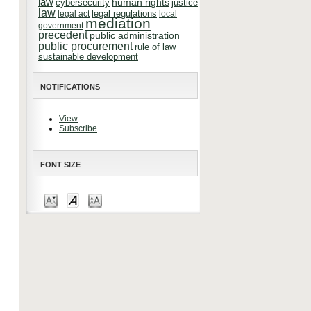
law
cybersecurity
human rights
justice
law
legal regulations
legal act
local
mediation
government
precedent
public administration
public procurement
rule of law
sustainable development
NOTIFICATIONS
View
Subscribe
FONT SIZE