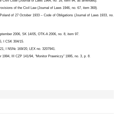
he Civil Code (Journal of Laws 1964, no. 16, item 94, as amended).
isions of the Civil Law (Journal of Laws 1946, no. 67, item 369).
f Poland of 27 October 1933 – Code of Obligations (Journal of Laws 1933, no.
September 2006, SK 14/05, OTK-A 2006, no. 8, item 97.
6, I CSK 304/15.
021, I NSNc 169/20, LEX no. 3207941.
1994, III CZP 141/94, “Monitor Prawniczy” 1995, no. 3, p. 8.