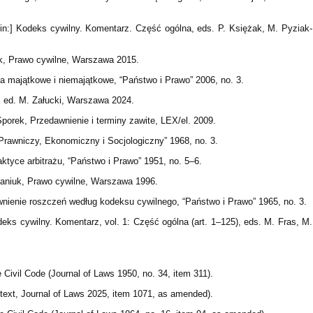
[in:] Kodeks cywilny. Komentarz. Część ogólna, eds. P. Księżak, M. Pyziak-
ak, Prawo cywilne, Warszawa 2015.
 majątkowe i niemajątkowe, “Państwo i Prawo” 2006, no. 3.
, ed. M. Załucki, Warszawa 2024.
-Sporek, Przedawnienie i terminy zawite, LEX/el. 2009.
Prawniczy, Ekonomiczny i Socjologiczny” 1968, no. 3.
aktyce arbitrażu, “Państwo i Prawo” 1951, no. 5–6.
tefaniuk, Prawo cywilne, Warszawa 1996.
wnienie roszczeń według kodeksu cywilnego, “Państwo i Prawo” 1965, no. 3.
deks cywilny. Komentarz, vol. 1: Część ogólna (art. 1–125), eds. M. Fras, M.
 Civil Code (Journal of Laws 1950, no. 34, item 311).
d text, Journal of Laws 2025, item 1071, as amended).