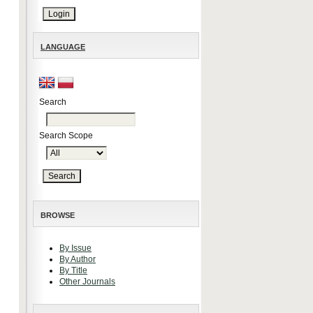
LANGUAGE
Search
Search Scope
BROWSE
By Issue
By Author
By Title
Other Journals