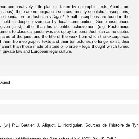
e comparatively little place is taken by epigraphic texts. Apart from
ulianus), there are no epigraphic sources, mostly sepulchral inscriptions,
he foundation for Justinian’s
Digest
. Small inscriptions are found in the
y held in deeper reverence by local communities. Some inscriptions
given jurist, rather than his scientific achievement (e.g. Pactumeius
ument to classical jurists was set up by Emperor Justinian as he quoted
e name of the jurist and the title of the work from which the excerpt was
ut them from epigraphic texts and their tombstones no longer exist, their
nent than those made of stone or bronze – legal thought which turned
f private law and European legal culture.
 Digest
[w:] P.L. Gautier, J. Aliquot, L. Nordiguian, Sources de l’histoire de Tyr,