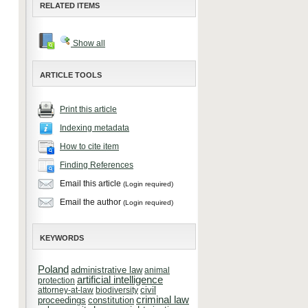
RELATED ITEMS
Show all
ARTICLE TOOLS
Print this article
Indexing metadata
How to cite item
Finding References
Email this article
(Login required)
Email the author
(Login required)
KEYWORDS
Poland
administrative law
animal
artificial intelligence
protection
attorney-at-law
biodiversity
civil
criminal law
constitution
proceedings