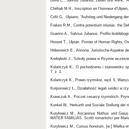
Bund E., Salvius Julianus, Leben und Werk, “A
Chéhab M.H., Inscription en l’honneur d’Ulpien,
Crifó G., Ulpiano, “Aufstieg und Niedergang de
Frakes R.M., Contra potentium iniurias: the D
Guarino A., Salvius Julianus. Profilo biobibliog
Honoré T., Ulpian. Pionier of Human Rights, Ox
Höbenreich E., Annona. Juristische Aspekte de
Kodrębski J., Szkoły prawa w Rzymie wczesne
Kolańczyk K., O pochodzeniu i stanowisku s
7, z. 1.
Kolańczyk K., Prawo rzymskie, wyd. 5, Warsz
Korporowicz Ł., Działalność legati iuridici w r
Krawczuk A., Poczet cesarzy rzymskich. Pry
Kunkel W., Herkunft und Soziale Stellung der 
Kuryłowicz M., Ancarenus Nothus und Gaius v
MATER FAMILIAS. Scritti romanistici per Mar
Kuryłowicz M., Cursus honorum, [w:] Wielka e