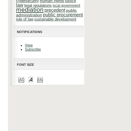
cybersecurity
human rights
justice
law
legal regulations
local government
mediation
precedent
public
public procurement
administration
rule of law
sustainable development
NOTIFICATIONS
View
Subscribe
FONT SIZE