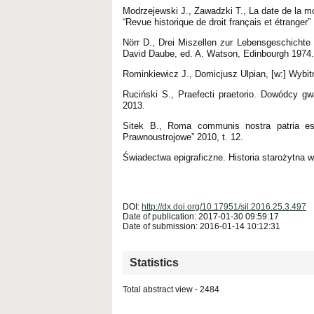
Modrzejewski J., Zawadzki T., La date de la mor
“Revue historique de droit français et étranger”
Nörr D., Drei Miszellen zur Lebensgeschichte d
David Daube, ed. A. Watson, Edinbourgh 1974.
Rominkiewicz J., Domicjusz Ulpian, [w:] Wybit
Ruciński S., Praefecti praetorio. Dowódcy gw
2013.
Sitek B., Roma communis nostra patria es
Prawnoustrojowe” 2010, t. 12.
Świadectwa epigraficzne. Historia starożytna w 
DOI:
http://dx.doi.org/10.17951/sil.2016.25.3.497
Date of publication: 2017-01-30 09:59:17
Date of submission: 2016-01-14 10:12:31
Statistics
Total abstract view - 2484
Downloads (from 2020-06-17) - PDF (Język Polski)