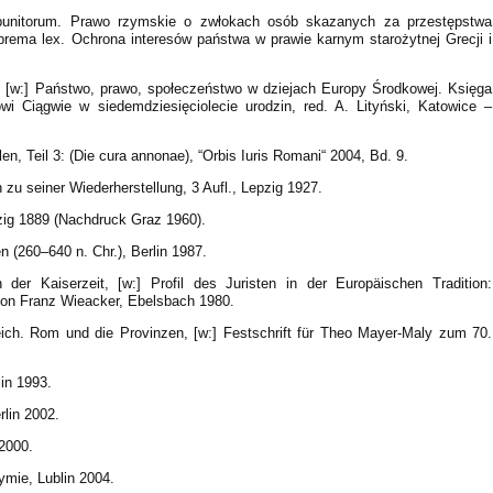
 punitorum. Prawo rzymskie o zwłokach osób skazanych za przestępstwa
uprema lex. Ochrona interesów państwa w prawie karnym starożytnej Grecji i
w, [w:] Państwo, prawo, społeczeństwo w dziejach Europy Środkowej. Księga
i Ciągwie w siedemdziesięciolecie urodzin, red. A. Lityński, Katowice –
en, Teil 3: (Die cura annonae), “Orbis Iuris Romani“ 2004, Bd. 9.
zu seiner Wiederherstellung, 3 Aufl., Lepzig 1927.
ipzig 1889 (Nachdruck Graz 1960).
en (260–640 n. Chr.), Berlin 1987.
n der Kaiserzeit, [w:] Profil des Juristen in der Europäischen Tradition:
on Franz Wieacker, Ebelsbach 1980.
ich. Rom und die Provinzen, [w:] Festschrift für Theo Mayer-Maly zum 70.
lin 1993.
rlin 2002.
2000.
ymie, Lublin 2004.