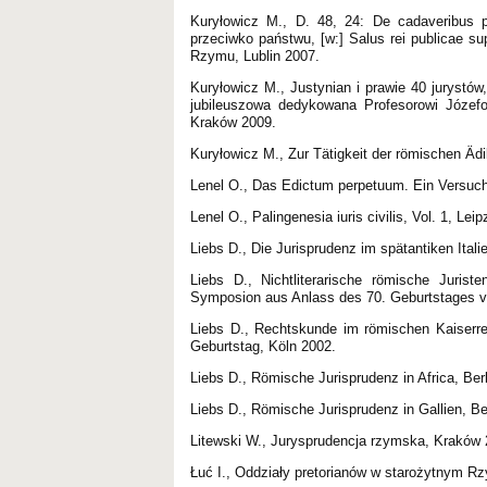
Kuryłowicz M., D. 48, 24: De cadaveribus
przeciwko państwu, [w:] Salus rei publicae s
Rzymu, Lublin 2007.
Kuryłowicz M., Justynian i prawie 40 jurystó
jubileuszowa dedykowana Profesorowi Józefow
Kraków 2009.
Kuryłowicz M., Zur Tätigkeit der römischen Ädil
Lenel O., Das Edictum perpetuum. Ein Versuch 
Lenel O., Palingenesia iuris civilis, Vol. 1, Le
Liebs D., Die Jurisprudenz im spätantiken Itali
Liebs D., Nichtliterarische römische Juriste
Symposion aus Anlass des 70. Geburtstages v
Liebs D., Rechtskunde im römischen Kaiserre
Geburtstag, Köln 2002.
Liebs D., Römische Jurisprudenz in Africa, Ber
Liebs D., Römische Jurisprudenz in Gallien, Be
Litewski W., Jurysprudencja rzymska, Kraków 
Łuć I., Oddziały pretorianów w starożytnym Rz