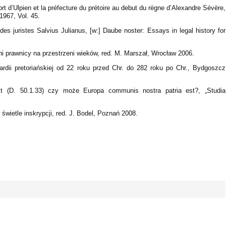
t d’Ulpien et la préfecture du prétoire au debut du règne d’Alexandre Sévère,
 1967, Vol. 45.
es juristes Salvius Julianus, [w:] Daube noster: Essays in legal history for
ni prawnicy na przestrzeni wieków, red. M. Marszał, Wrocław 2006.
ardii pretoriańskiej od 22 roku przed Chr. do 282 roku po Chr., Bydgoszcz
t (D. 50.1.33) czy może Europa communis nostra patria est?, „Studia
świetle inskrypcji, red. J. Bodel, Poznań 2008.
 - 0