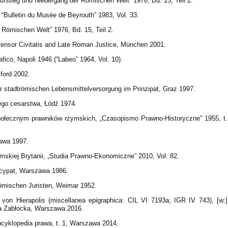
ufstieg und Niedergang der Römischen Welt” 1976, Bd. 15, Teil 2.
 “Bulletin du Musée de Beyrouth” 1983, Vol. 33.
r Römischen Welt” 1976, Bd. 15, Teil 2.
efensor Civitatis and Late Roman Justice, München 2001.
rafico, Napoli 1946 (“Labeo” 1964, Vol. 10).
ford 2002.
r stadtrömischen Lebensmittelversorgung im Prinzipat, Graz 1997.
go cesarstwa, Łódź 1974.
połecznym prawników rzymskich, „Czasopismo Prawno-Historyczne” 1955, t.
awa 1997.
zymskiej Brytanii, „Studia Prawno-Ekonomiczne” 2010, Vol. 82.
ncypat, Warszawa 1986.
römischen Juristen, Weimar 1952.
on Hierapolis (miscellanea epigraphica: CIL VI 7193a; IGR IV 743), [w:]
ia Zabłocka, Warszawa 2016.
ncyklopedia prawa, t. 1, Warszawa 2014.