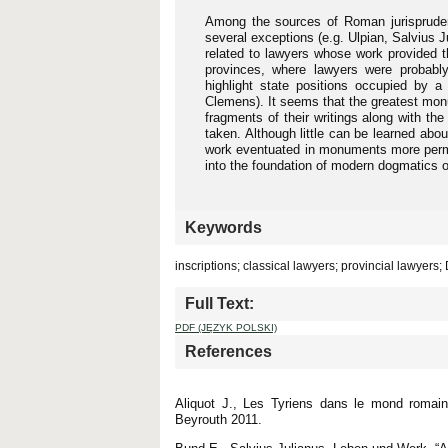
Among the sources of Roman jurisprudenc
several exceptions (e.g. Ulpian, Salvius J
related to lawyers whose work provided t
provinces, where lawyers were probabl
highlight state positions occupied by a 
Clemens). It seems that the greatest mon
fragments of their writings along with th
taken. Although little can be learned abo
work eventuated in monuments more perma
into the foundation of modern dogmatics o
Keywords
inscriptions; classical lawyers; provincial lawyers;
Full Text:
PDF (JĘZYK POLSKI)
References
Aliquot J., Les Tyriens dans le mond romain, 
Beyrouth 2011.