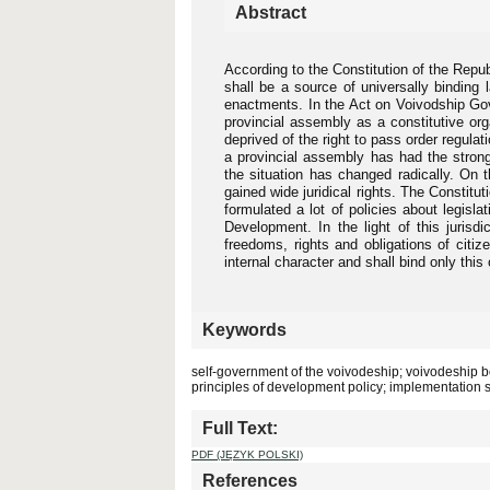
Abstract
According to the Constitution of the Repu
shall be a source of universally binding 
enactments. In the Act on Voivodship Gov
provincial assembly as a constitutive or
deprived of the right to pass order regula
a provincial assembly has had the stronge
the situation has changed radically. On
gained wide juridical rights. The Constitut
formulated a lot of policies about legisl
Development. In the light of this jurisd
freedoms, rights and obligations of citiz
internal character and shall bind only this 
Keywords
self-government of the voivodeship; voivodeship bo
principles of development policy; implementation s
Full Text:
PDF (JĘZYK POLSKI)
References