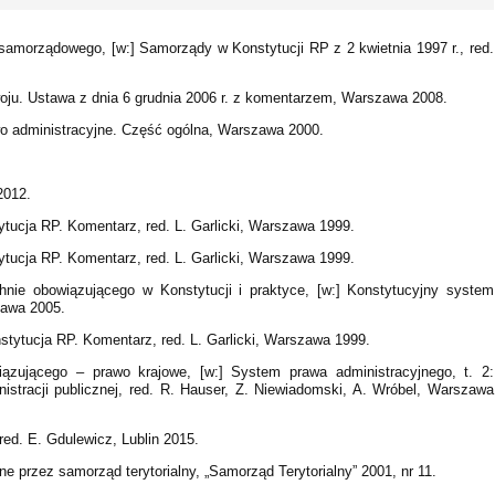
samorządowego, [w:] Samorządy w Konstytucji RP z 2 kwietnia 1997 r., red.
woju. Ustawa z dnia 6 grudnia 2006 r. z komentarzem, Warszawa 2008.
awo administracyjne. Część ogólna, Warszawa 2000.
2012.
tytucja RP. Komentarz, red. L. Garlicki, Warszawa 1999.
tytucja RP. Komentarz, red. L. Garlicki, Warszawa 1999.
nie obowiązującego w Konstytucji i praktyce, [w:] Konstytucyjny system
zawa 2005.
nstytucja RP. Komentarz, red. L. Garlicki, Warszawa 1999.
iązującego – prawo krajowe, [w:] System prawa administracyjnego, t. 2:
istracji publicznej, red. R. Hauser, Z. Niewiadomski, A. Wróbel, Warszawa
ed. E. Gdulewicz, Lublin 2015.
e przez samorząd terytorialny, „Samorząd Terytorialny” 2001, nr 11.