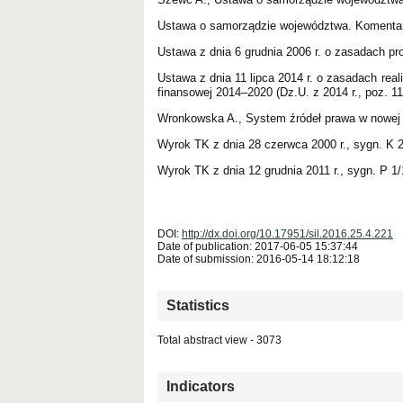
Ustawa o samorządzie województwa. Komentarz
Ustawa z dnia 6 grudnia 2006 r. o zasadach prow
Ustawa z dnia 11 lipca 2014 r. o zasadach rea
finansowej 2014–2020 (Dz.U. z 2014 r., poz. 11
Wronkowska A., System źródeł prawa w nowej Ko
Wyrok TK z dnia 28 czerwca 2000 r., sygn. K 2
Wyrok TK z dnia 12 grudnia 2011 r., sygn. P 1/
DOI:
http://dx.doi.org/10.17951/sil.2016.25.4.221
Date of publication: 2017-06-05 15:37:44
Date of submission: 2016-05-14 18:12:18
Statistics
Total abstract view - 3073
Downloads (from 2020-06-17) - PDF (Język Polski)
Indicators