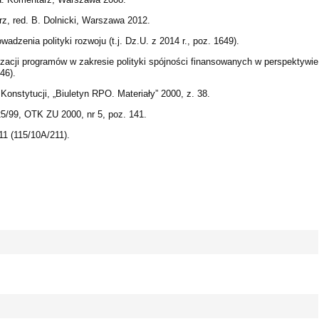
, red. B. Dolnicki, Warszawa 2012.
adzenia polityki rozwoju (t.j. Dz.U. z 2014 r., poz. 1649).
lizacji programów w zakresie polityki spójności finansowanych w perspektywie
46).
nstytucji, „Biuletyn RPO. Materiały” 2000, z. 38.
5/99, OTK ZU 2000, nr 5, poz. 141.
11 (115/10A/211).
 - 0