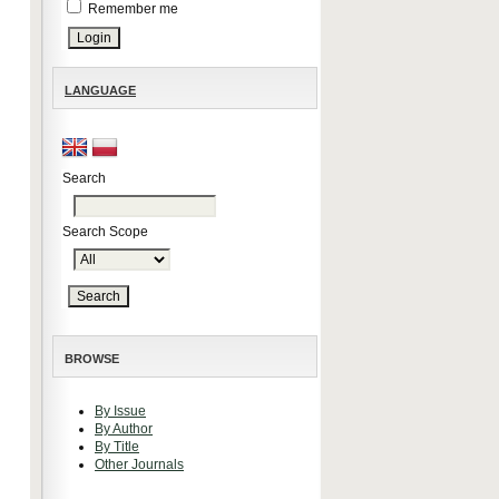
Remember me
LANGUAGE
Search
Search Scope
BROWSE
By Issue
By Author
By Title
Other Journals