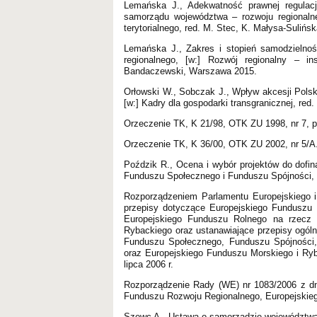
Lemańska J., Adekwatność prawnej regulac
samorządu województwa – rozwoju regionaln
terytorialnego, red. M. Stec, K. Małysa-Suliń
Lemańska J., Zakres i stopień samodzielnoś
regionalnego, [w:] Rozwój regionalny – i
Bandaczewski, Warszawa 2015.
Orłowski W., Sobczak J., Wpływ akcesji Polsk
[w:] Kadry dla gospodarki transgranicznej, red
Orzeczenie TK, K 21/98, OTK ZU 1998, nr 7, p
Orzeczenie TK, K 36/00, OTK ZU 2002, nr 5/A
Poździk R., Ocena i wybór projektów do dofi
Funduszu Społecznego i Funduszu Spójności,
Rozporządzeniem Parlamentu Europejskiego i
przepisy dotyczące Europejskiego Funduszu 
Europejskiego Funduszu Rolnego na rzecz 
Rybackiego oraz ustanawiające przepisy ogól
Funduszu Społecznego, Funduszu Spójności
oraz Europejskiego Funduszu Morskiego i Ryb
lipca 2006 r.
Rozporządzenie Rady (WE) nr 1083/2006 z dni
Funduszu Rozwoju Regionalnego, Europejskieg
Szewc A., Ustawa o samorządzie województw