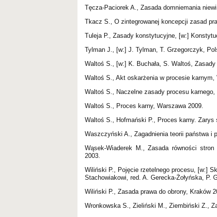
Tęcza-Paciorek A., Zasada domniemania niewi
Tkacz S., O zintegrowanej koncepcji zasad pr
Tuleja P., Zasady konstytucyjne, [w:] Konstytu
Tylman J., [w:] J. Tylman, T. Grzegorczyk, Po
Waltoś S., [w:] K. Buchała, S. Waltoś, Zasad
Waltoś S., Akt oskarżenia w procesie karnym
Waltoś S., Naczelne zasady procesu karnego
Waltoś S., Proces karny, Warszawa 2009.
Waltoś S., Hofmański P., Proces karny. Zary
Waszczyński A., Zagadnienia teorii państwa i
Wąsek-Wiaderek M., Zasada równości stron
2003.
Wiliński P., Pojęcie rzetelnego procesu, [w:]
Stachowiakowi, red. A. Gerecka-Żołyńska, P. G
Wiliński P., Zasada prawa do obrony, Kraków 2
Wronkowska S., Zieliński M., Ziembiński Z.,