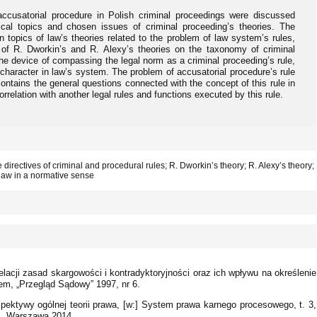
ccusatorial procedure in Polish criminal proceedings were discussed
ical topics and chosen issues of criminal proceeding’s theories. The
 topics of law’s theories related to the problem of law system’s rules,
e of R. Dworkin’s and R. Alexy’s theories on the taxonomy of criminal
 the device of compassing the legal norm as a criminal proceeding’s rule,
 character in law’s system. The problem of accusatorial procedure’s rule
ntains the general questions connected with the concept of this rule in
rrelation with another legal rules and functions executed by this rule.
e directives of criminal and procedural rules; R. Dworkin’s theory; R. Alexy’s theory;
 law in a normative sense
acji zasad skargowości i kontradyktoryjności oraz ich wpływu na określenie
dem, „Przegląd Sądowy” 1997, nr 6.
pektywy ogólnej teorii prawa, [w:] System prawa karnego procesowego, t. 3,
ki, Warszawa 2014.