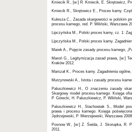
Kmiecik R., [w:] R. Kmiecik, E. Skrętowicz, 
Kmiecik R., Skrętowicz E., Proces karny. Czę
Kulesza C., Zasada skargowości w polskim pr
procesu karnego, red. P. Wiliński, Warszawa 2
Lipczyńska M., Polski proces karny, cz. 1: Z
Lipczyńska M., Polski proces karny. Zagadnien
Marek A., Pojęcie zasady procesu karnego, „Pa
Maroń G., Legitymizacja zasad prawa, [w:] T
Kraków 2012.
Marszał K., Proces karny. Zagadnienia ogólne,
Murzynowski A., Istota i zasady procesu karn
Paluszkiewicz H., O znaczeniu zasady skar
Skargowy model procesu karnego. Księga ofia
P. Górecki, H. Paluszkiewicz, P. Wiliński, Wa
Paluszkiewicz H., Stachowiak S., Model po
prawa i procesu karnego. Księga poświęcona
Jędrzejewski, P. Mierzejewski, Warszawa 2008
Posnow W., [w:] Z. Świda, J. Skorupka, R. 
2011.