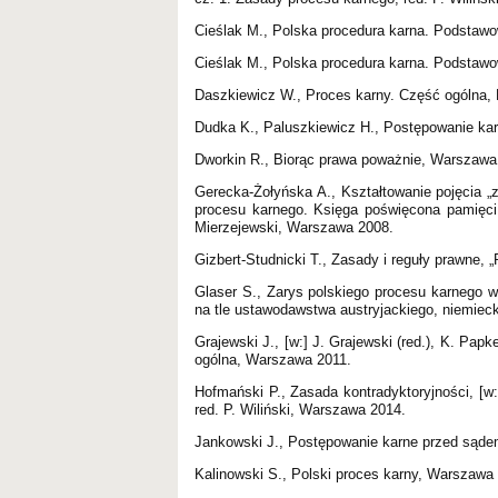
Cieślak M., Polska procedura karna. Podstaw
Cieślak M., Polska procedura karna. Podstaw
Daszkiewicz W., Proces karny. Część ogólna,
Dudka K., Paluszkiewicz H., Postępowanie ka
Dworkin R., Biorąc prawa poważnie, Warszawa
Gerecka-Żołyńska A., Kształtowanie pojęcia „
procesu karnego. Księga poświęcona pamięci 
Mierzejewski, Warszawa 2008.
Gizbert-Studnicki T., Zasady i reguły prawne, 
Glaser S., Zarys polskiego procesu karnego
na tle ustawodawstwa austryjackiego, niemiec
Grajewski J., [w:] J. Grajewski (red.), K. Pa
ogólna, Warszawa 2011.
Hofmański P., Zasada kontradyktoryjności, [w
red. P. Wiliński, Warszawa 2014.
Jankowski J., Postępowanie karne przed sąde
Kalinowski S., Polski proces karny, Warszawa