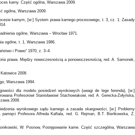
Proces karny. Część ogólna, Warszawa 2009.
ść ogólna, Warszawa 2009.
ocesie karnym, [w:] System prawa karnego procesowego, t. 3, cz. 1: Zasady
014.
agadnienia ogólne, Warszawa – Wrocław 1971.
ia ogólne, t. 1, Warszawa 1986.
ństwo i Prawo” 1970, z. 3–4.
eoria prawa. Między nowoczesnością a ponowoczesnością, red. A. Samonek,
 Katowice 2008.
ego, Warszawa 1994.
gowości dla modelu posiedzeń wyrokowych (uwagi de lege ferenda), [w:]
rowana Profesorowi Stanisławowi Stachowiakowi, red. A. Gerecka-Żołyńska,
rszawa 2008.
siedzenia wyrokowego sądu karnego a zasada skargowości, [w:] Problemy
 pamięci Profesora Alfreda Kaftala, red. G. Rejman, B.T. Bieńkowska, Z.
.
Ponikowski, W. Posnow, Postępowanie karne. Część szczególna, Warszawa