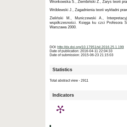
Wronkowska S., Ziembiński Z., Zarys teorii p
Wróblewski J., Zagadnienia teorii wykładni p
Zieliński M., Municzewski A., Interpret
współczesności. Księga ku czci Profesora St
Warszawa 2000.
DOI:
http://dx.doi.org/10.17951/sil.2016.25.1.199
Date of publication: 2016-04-11 22:04:33
Date of submission: 2015-06-23 21:15:03
Statistics
Total abstract view - 2911
Downloads (from 2020-06-17) - PDF (Język Polski)
Indicators