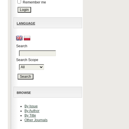
Remember me
LANGUAGE
Search
Search Scope
BROWSE
By Issue
By Author
By Title
Other Journals