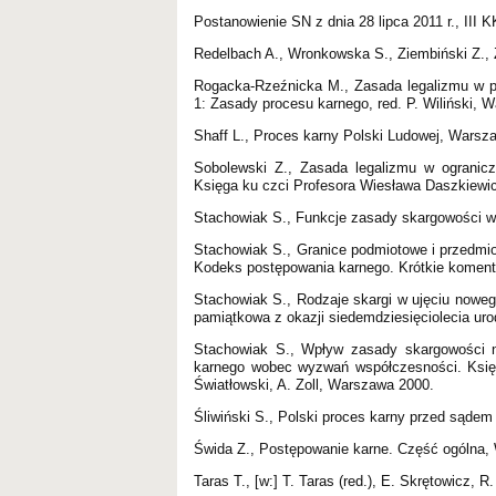
Postanowienie SN z dnia 28 lipca 2011 r., III
Redelbach A., Wronkowska S., Ziembiński Z., 
Rogacka-Rzeźnicka M., Zasada legalizmu w po
1: Zasady procesu karnego, red. P. Wiliński, 
Shaff L., Proces karny Polski Ludowej, Warsz
Sobolewski Z., Zasada legalizmu w ogranic
Księga ku czci Profesora Wiesława Daszkiewic
Stachowiak S., Funkcje zasady skargowości w
Stachowiak S., Granice podmiotowe i przedmiot
Kodeks postępowania karnego. Krótkie koment
Stachowiak S., Rodzaje skargi w ujęciu nowe
pamiątkowa z okazji siedemdziesięciolecia uro
Stachowiak S., Wpływ zasady skargowości n
karnego wobec wyzwań współczesności. Księga
Światłowski, A. Zoll, Warszawa 2000.
Śliwiński S., Polski proces karny przed sąd
Świda Z., Postępowanie karne. Część ogólna,
Taras T., [w:] T. Taras (red.), E. Skrętowicz, 