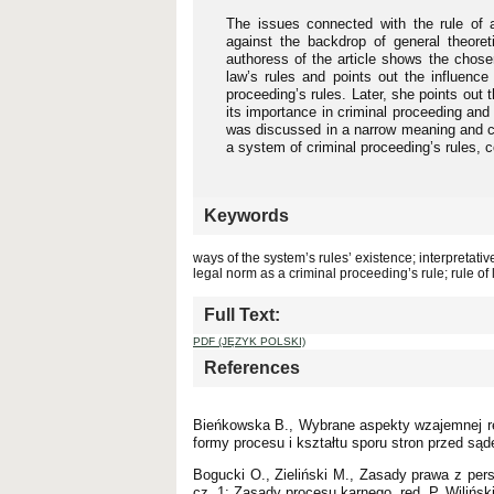
The issues connected with the rule of a
against the backdrop of general theoret
authoress of the article shows the chosen
law’s rules and points out the influenc
proceeding’s rules. Later, she points out
its importance in criminal proceeding and
was discussed in a narrow meaning and co
a system of criminal proceeding’s rules, co
Keywords
ways of the system’s rules’ existence; interpretativ
legal norm as a criminal proceeding’s rule; rule of
Full Text:
PDF (JĘZYK POLSKI)
References
Bieńkowska B., Wybrane aspekty wzajemnej rel
formy procesu i kształtu sporu stron przed są
Bogucki O., Zieliński M., Zasady prawa z pers
cz. 1: Zasady procesu karnego, red. P. Wilińs