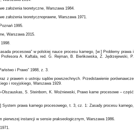
owe założenia teoretyczne, Warszawa 1984.
owe założenia teoretycznoprawne, Warszawa 1971.
 Poznań 1995.
rne, Warszawa 2015.
 1998.
zasada procesowa” w polskiej nauce procesu karnego, [w:] Problemy prawa i
Profesora A. Kaftala, red. G. Rejman, B. Bieńkowska, Z. Jędrzejewski, P.
„Państwo i Prawo” 1988, z. 3.
 wraz z prawem o ustroju sądów powszechnych. Przedstawienie porównawcze
kiego i rosyjskiego, Warszawa 1929.
pke-Olszauskas, S. Steinborn, K. Woźniewski, Prawo karne procesowe – część
:] System prawa karnego procesowego, t. 3, cz. 1: Zasady procesu karnego,
m pierwszej instancji w sensie prakseologicznym, Warszawa 1986.
 1971.