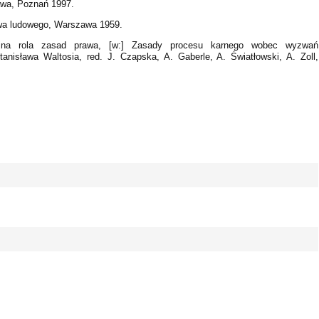
rawa, Poznań 1997.
rawa ludowego, Warszawa 1959.
acyjna rola zasad prawa, [w:] Zasady procesu karnego wobec wyzwań
anisława Waltosia, red. J. Czapska, A. Gaberle, A. Światłowski, A. Zoll,
 - 0