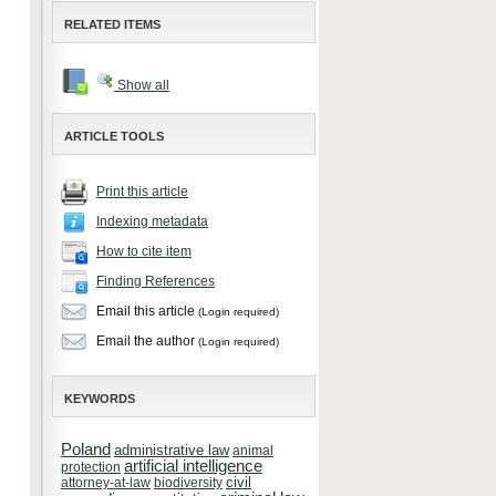
RELATED ITEMS
Show all
ARTICLE TOOLS
Print this article
Indexing metadata
How to cite item
Finding References
Email this article
(Login required)
Email the author
(Login required)
KEYWORDS
Poland
administrative law
animal
artificial intelligence
protection
attorney-at-law
biodiversity
civil