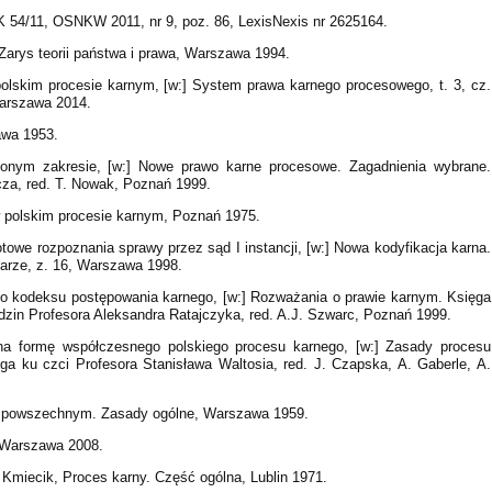
 KK 54/11, OSNKW 2011, nr 9, poz. 86, LexisNexis nr 2625164.
Zarys teorii państwa i prawa, Warszawa 1994.
lskim procesie karnym, [w:] System prawa karnego procesowego, t. 3, cz.
Warszawa 2014.
awa 1953.
zonym zakresie, [w:] Nowe prawo karne procesowe. Zagadnienia wybrane.
za, red. T. Nowak, Poznań 1999.
 polskim procesie karnym, Poznań 1975.
owe rozpoznania sprawy przez sąd I instancji, [w:] Nowa kodyfikacja karna.
arze, z. 16, Warszawa 1998.
go kodeksu postępowania karnego, [w:] Rozważania o prawie karnym. Księga
dzin Profesora Aleksandra Ratajczyka, red. A.J. Szwarc, Poznań 1999.
a formę współczesnego polskiego procesu karnego, [w:] Zasady procesu
 ku czci Profesora Stanisława Waltosia, red. J. Czapska, A. Gaberle, A.
em powszechnym. Zasady ogólne, Warszawa 1959.
 Warszawa 2008.
R. Kmiecik, Proces karny. Część ogólna, Lublin 1971.