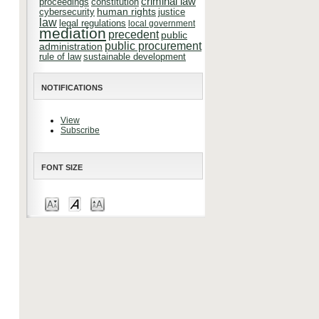
criminal law
constitution
proceedings
cybersecurity
human rights
justice
law
legal regulations
local government
mediation
precedent
public
public procurement
administration
rule of law
sustainable development
NOTIFICATIONS
View
Subscribe
FONT SIZE