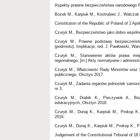
Aspekty prawne bezpieczeństwa narodowego RP
Bożek M., Karpiuk M., Kostrubiec J., Walczuk
Constitution of the Republic of Poland of 2 Ap
Czuryk M., Bezpieczeństwo jako dobro wspóln
Czuryk M., Prawne podstawy bezpieczeńst
(podmiotu). Implikacje, red. J. Pawłowski, Wa
Czuryk M., Stanowienie aktów prawa miej
regionalnego, [in:] Akty normatywne i administ
Czuryk M., Właściwość Rady Ministrów oraz 
publicznego, Olsztyn 2017.
Czuryk M., Zadania organów jednostek samorzą
nr 3.
Czuryk M., Drabik K., Pieczywok A., Bez
edukacyjnych, Olsztyn 2018.
Czuryk M., Dunaj K., Karpiuk M., Prokop K.
2016.
Czuryk M., Dunaj K., Karpiuk M., Prokop K., 
Judgement of the Constitutional Tribunal of 18