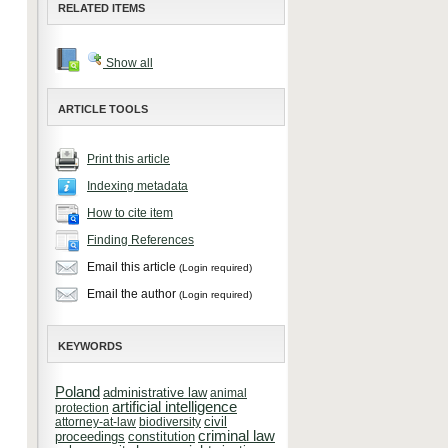
RELATED ITEMS
Show all
ARTICLE TOOLS
Print this article
Indexing metadata
How to cite item
Finding References
Email this article
(Login required)
Email the author
(Login required)
KEYWORDS
Poland
administrative law
animal
artificial intelligence
protection
attorney-at-law
biodiversity
civil
criminal law
constitution
proceedings