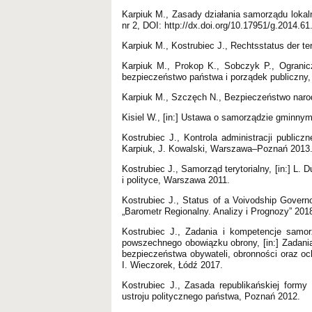
Karpiuk M., Zasady działania samorządu lokal
nr 2, DOI: http://dx.doi.org/10.17951/g.2014.61
Karpiuk M., Kostrubiec J., Rechtsstatus der ter
Karpiuk M., Prokop K., Sobczyk P., Ogranic
bezpieczeństwo państwa i porządek publiczny,
Karpiuk M., Szczęch N., Bezpieczeństwo naro
Kisiel W., [in:] Ustawa o samorządzie gminnym
Kostrubiec J., Kontrola administracji publiczn
Karpiuk, J. Kowalski, Warszawa–Poznań 2013
Kostrubiec J., Samorząd terytorialny, [in:] L.
i polityce, Warszawa 2011.
Kostrubiec J., Status of a Voivodship Governo
„Barometr Regionalny. Analizy i Prognozy” 2018
Kostrubiec J., Zadania i kompetencje samor
powszechnego obowiązku obrony, [in:] Zadania
bezpieczeństwa obywateli, obronności oraz oc
I. Wieczorek, Łódź 2017.
Kostrubiec J., Zasada republikańskiej formy
ustroju politycznego państwa, Poznań 2012.