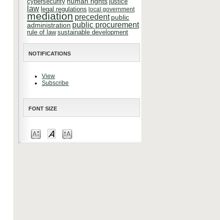
cybersecurity
human rights
justice
law
legal regulations
local government
mediation
precedent
public
public procurement
administration
rule of law
sustainable development
NOTIFICATIONS
View
Subscribe
FONT SIZE