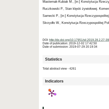
Masternak-Kubiak M., [in:] Konstytucja Rzeczy
Ruczkowski P., Stan klęski żywiołowej. Koment
Sarnecki P., [in:] Konstytucja Rzeczypospolitej 
Skrzydło W., Konstytucja Rzeczypospolitej Pol
DOI:
http://dx.doi.org/10.17951/sil.2019.28.2.27-39
Date of publication: 2019-12-02 17:42:50
Date of submission: 2019-07-29 20:19:34
Statistics
Total abstract view - 4261
Downloads (from 2020-06-17) - PDF - 0 PDF (Język
Indicators