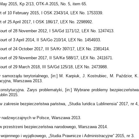
6 May 2015, Kp 2/13, OTK-A 2015, No. 5, item 65.
t of 10 February 2015, I OSK 2343/14, LEX No. 1753339.
t of 25 April 2017, I OSK 186/17, LEX No. 2298992.
Court of 28 November 2012, I SA/Gd 1171/12, LEX No. 1247413.
ourt of 3 April 2014, II SA/Go 210/14, LEX No. 1454933.
ourt of 24 October 2017, III SA/Kr 397/17, LEX No. 2381414.
Court of 29 November 2017, II SA/Ke 588/17, LEX No. 2411671.
Court of 29 March 2018, III SA/Gd 125/18, LEX No. 2473988.
amorządu terytorialnego, [in:] M. Karpiuk, J. Kostrubiec, M. Paździor, K.
racyjna, Warszawa 2013.
konstytucyjna. Zarys problematyki, [in:] Wybrane problemy bezpieczeństwa
ublin 2015.
zakresie bezpieczeństwa państwa, „Studia Iuridica Lublinensia” 2017, nr 4,
nów nadzwyczajnych w Polsce, Warszawa 2013.
o w przestrzeni bezpieczeństwa narodowego, Warszawa 2014.
ojennego i wyjątkowego, „Studia Prawnicze i Administracyjne” 2015, nr 3.