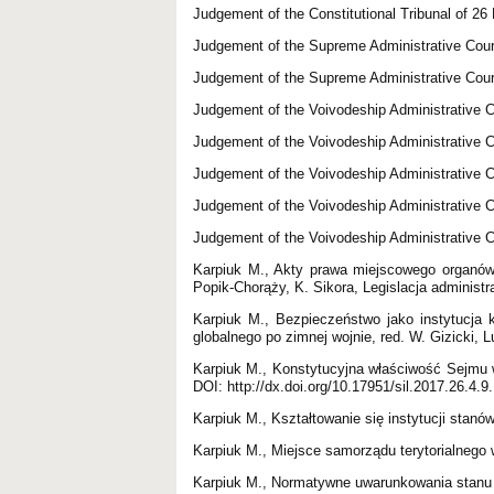
Judgement of the Constitutional Tribunal of 2
Judgement of the Supreme Administrative Cour
Judgement of the Supreme Administrative Cour
Judgement of the Voivodeship Administrative 
Judgement of the Voivodeship Administrative C
Judgement of the Voivodeship Administrative C
Judgement of the Voivodeship Administrative 
Judgement of the Voivodeship Administrative 
Karpiuk M., Akty prawa miejscowego organów s
Popik-Chorąży, K. Sikora, Legislacja administ
Karpiuk M., Bezpieczeństwo jako instytucja 
globalnego po zimnej wojnie, red. W. Gizicki, L
Karpiuk M., Konstytucyjna właściwość Sejmu w 
DOI: http://dx.doi.org/10.17951/sil.2017.26.4.9.
Karpiuk M., Kształtowanie się instytucji sta
Karpiuk M., Miejsce samorządu terytorialneg
Karpiuk M., Normatywne uwarunkowania stanu w