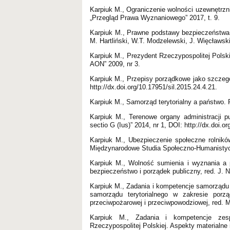
Karpiuk M., Ograniczenie wolności uzewnętrzn
„Przegląd Prawa Wyznaniowego” 2017, t. 9.
Karpiuk M., Prawne podstawy bezpieczeństwa,
M. Hartliński, W.T. Modzelewski, J. Więcławsk
Karpiuk M., Prezydent Rzeczypospolitej Polsk
AON” 2009, nr 3.
Karpiuk M., Przepisy porządkowe jako szczegól
http://dx.doi.org/10.17951/sil.2015.24.4.21.
Karpiuk M., Samorząd terytorialny a państwo
Karpiuk M., Terenowe organy administracji 
sectio G (Ius)” 2014, nr 1, DOI: http://dx.doi.o
Karpiuk M., Ubezpieczenie społeczne rolnik
Międzynarodowe Studia Społeczno-Humanistycz
Karpiuk M., Wolność sumienia i wyznania a p
bezpieczeństwo i porządek publiczny, red. J.
Karpiuk M., Zadania i kompetencje samorządu 
samorządu terytorialnego w zakresie porz
przeciwpożarowej i przeciwpowodziowej, red. M
Karpiuk M., Zadania i kompetencje zesp
Rzeczypospolitej Polskiej. Aspekty materialne