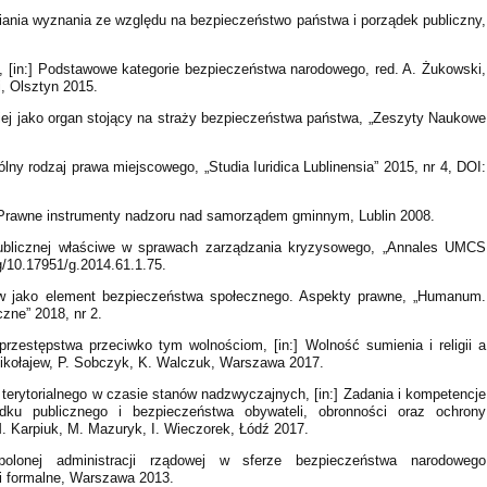
iania wyznania ze względu na bezpieczeństwo państwa i porządek publiczny,
 [in:] Podstawowe kategorie bezpieczeństwa narodowego, red. A. Żukowski,
i, Olsztyn 2015.
iej jako organ stojący na straży bezpieczeństwa państwa, „Zeszyty Naukowe
ny rodzaj prawa miejscowego, „Studia Iuridica Lublinensia” 2015, nr 4, DOI:
. Prawne instrumenty nadzoru nad samorządem gminnym, Lublin 2008.
publicznej właściwe w sprawach zarządzania kryzysowego, „Annales UMCS
rg/10.17951/g.2014.61.1.75.
ów jako element bezpieczeństwa społecznego. Aspekty prawne, „Humanum.
ne” 2018, nr 2.
rzestępstwa przeciwko tym wolnościom, [in:] Wolność sumienia i religii a
 Nikołajew, P. Sobczyk, K. Walczuk, Warszawa 2017.
terytorialnego w czasie stanów nadzwyczajnych, [in:] Zadania i kompetencje
ądku publicznego i bezpieczeństwa obywateli, obronności oraz ochrony
. Karpiuk, M. Mazuryk, I. Wieczorek, Łódź 2017.
olonej administracji rządowej w sferze bezpieczeństwa narodowego
 i formalne, Warszawa 2013.