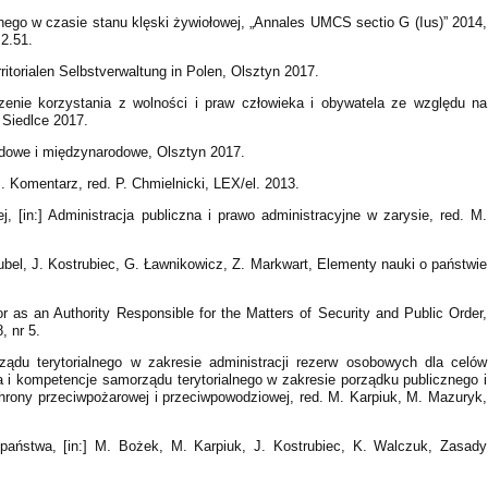
nego w czasie stanu klęski żywiołowej, „Annales UMCS sectio G (Ius)” 2014,
.2.51.
ritorialen Selbstverwaltung in Polen, Olsztyn 2017.
zenie korzystania z wolności i praw człowieka i obywatela ze względu na
 Siedlce 2017.
dowe i międzynarodowe, Olsztyn 2017.
. Komentarz, red. P. Chmielnicki, LEX/el. 2013.
ej, [in:] Administracja publiczna i prawo administracyjne w zarysie, red. M.
.
 Dubel, J. Kostrubiec, G. Ławnikowicz, Z. Markwart, Elementy nauki o państwie
r as an Authority Responsible for the Matters of Security and Public Order,
, nr 5.
ządu terytorialnego w zakresie administracji rezerw osobowych dla celów
 i kompetencje samorządu terytorialnego w zakresie porządku publicznego i
hrony przeciwpożarowej i przeciwpowodziowej, red. M. Karpiuk, M. Mazuryk,
 państwa, [in:] M. Bożek, M. Karpiuk, J. Kostrubiec, K. Walczuk, Zasady