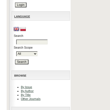
LANGUAGE
Search
Search Scope
BROWSE
By Issue
By Author
By Title
Other Journals