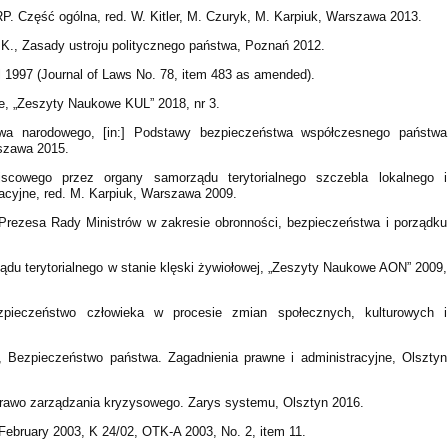
. Część ogólna, red. W. Kitler, M. Czuryk, M. Karpiuk, Warszawa 2013.
 K., Zasady ustroju politycznego państwa, Poznań 2012.
ril 1997 (Journal of Laws No. 78, item 483 as amended).
e, „Zeszyty Naukowe KUL” 2018, nr 3.
wa narodowego, [in:] Podstawy bezpieczeństwa współczesnego państwa
rszawa 2015.
scowego przez organy samorządu terytorialnego szczebla lokalnego i
racyjne, red. M. Karpiuk, Warszawa 2009.
Prezesa Rady Ministrów w zakresie obronności, bezpieczeństwa i porządku
du terytorialnego w stanie klęski żywiołowej, „Zeszyty Naukowe AON” 2009,
pieczeństwo człowieka w procesie zmian społecznych, kulturowych i
, Bezpieczeństwo państwa. Zagadnienia prawne i administracyjne, Olsztyn
Prawo zarządzania kryzysowego. Zarys systemu, Olsztyn 2016.
 February 2003, K 24/02, OTK-A 2003, No. 2, item 11.