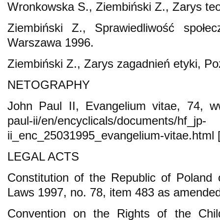
Wronkowska S., Ziembiński Z., Zarys teo
Ziembiński Z., Sprawiedliwość społec
Warszawa 1996.
Ziembiński Z., Zarys zagadnień etyki, P
NETOGRAPHY
John Paul II, Evangelium vitae, 74, ww
paul-ii/en/encyclicals/documents/hf_jp-
ii_enc_25031995_evangelium-vitae.html [
LEGAL ACTS
Constitution of the Republic of Poland 
Laws 1997, no. 78, item 483 as amended
Convention on the Rights of the Chil