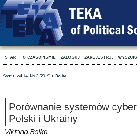
START
O CZASOPIŚMIE
ZALOGUJ
ZAREJESTRUJ
WYSZUK
Start
>
Vol 14, No 2 (2019)
>
Boiko
Porównanie systemów cyber
Polski i Ukrainy
Viktoria Boiko