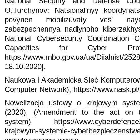
National Security and Defense Coun
O.Turchynov: Natsionalʹnyy koordynats
povynen mobilizuvaty vesʹ naya
zabezpechennya nadiynoho kiberzakhys
National Cybersecurity Coordination C
Capacities for Cyber Prot
https://www.rnbo.gov.ua/ua/Diialnist
18.10.2020].
Naukowa i Akademicka Sieć Komputerowa
Computer Network), https://www.nask.pl/
Nowelizacja ustawy o krajowym syste
(2020), (Amendment to the act on th
system), https://www.cyberdefence24.
krajowym-systemie-cyberbezpieczenstw