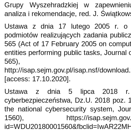
Grupy Wyszehradzkiej w zapewnieni
analiza i rekomendacje, red. J. Świątko
Ustawa z dnia 17 lutego 2005 r. o in
podmiotów realizujących zadania public
565 (Act of 17 February 2005 on computer
entities performing public tasks, Journal
565),
http://isap.sejm.gov.pl/isap.nsf/downl
[access: 17.10.2020].
Ustawa z dnia 5 lipca 2018 r.
cyberbezpieczeństwa, Dz.U. 2018 poz. 1
the national cybersecurity system, Jo
1560), https://isap.sejm.gov.pl/i
id=WDU20180001560&fbclid=IwAR22M