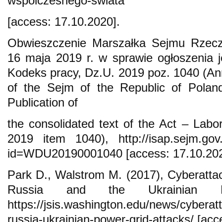
wspolczesnego-swiata
[access: 17.10.2020].
Obwieszczenie Marszałka Sejmu Rzeczyp
16 maja 2019 r. w sprawie ogłoszenia j
Kodeks pracy, Dz.U. 2019 poz. 1040 (A
of the Sejm of the Republic of Pola
Publication of
the consolidated text of the Act – Labo
2019 item 1040), http://isap.sejm.gov.p
id=WDU20190001040 [access: 17.10.202
Park D., Walstrom M. (2017), Cyberattack
Russia and the Ukrainian P
https://jsis.washington.edu/news/cyberatta
russia-ukrainian-power-grid-attacks/ [acc