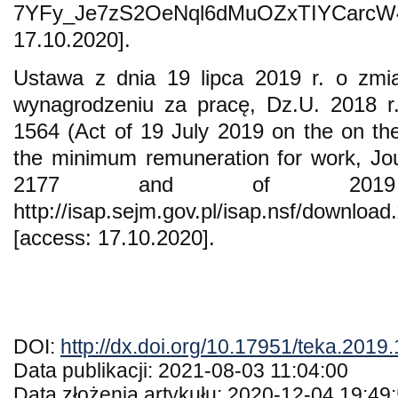
7YFy_Je7zS2OeNql6dMuOZxTIYCarcW
17.10.2020].
Ustawa z dnia 19 lipca 2019 r. o zmi
wynagrodzeniu za pracę, Dz.U. 2018 r.
1564 (Act of 19 July 2019 on the on t
the minimum remuneration for work, Jo
2177 and of 2019
http://isap.sejm.gov.pl/isap.nsf/downl
[access: 17.10.2020].
DOI:
http://dx.doi.org/10.17951/teka.2019
Data publikacji: 2021-08-03 11:04:00
Data złożenia artykułu: 2020-12-04 19:49