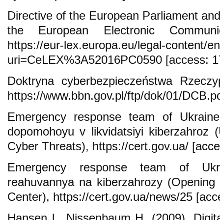
Directive of the European Parliament and
the European Electronic Communi
https://eur-lex.europa.eu/legal-content/en
uri=CeLEX%3A52016PC0590 [access: 17
Doktryna cyberbezpieczeństwa Rzeczypo
https://www.bbn.gov.pl/ftp/dok/01/DCB.pd
Emergency response team of Ukraine
dopomohoyu v likvidatsiyi kiberzahroz 
Cyber Threats), https://cert.gov.ua/ [acc
Emergency response team of Ukrai
reahuvannya na kiberzahrozy (Opening
Center), https://cert.gov.ua/news/25 [acc
Hansen l., Nissenbaum H. (2009), Digita