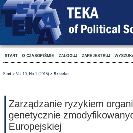
START
O CZASOPIŚMIE
ZALOGUJ
ZAREJESTRUJ
WYSZUK
Start
>
Vol 10, No 1 (2015)
>
Szkarłat
Zarządzanie ryzykiem orga
genetycznie zmodyfikowanyc
Europejskiej